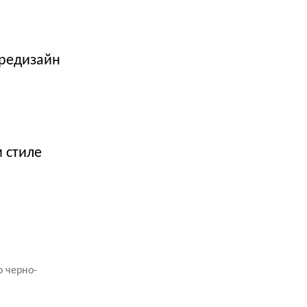
 редизайн
 стиле
 черно-