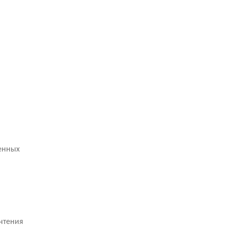
венных
чтения