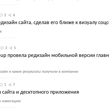
2
4
едизайн сайта, сделав его ближе к визуалу соц
я
3
5
roup провела редизайн мобильной версии глав
зайн и какие результаты получили в компании
1
7
н сайта и десктопного приложения
ю навигацию