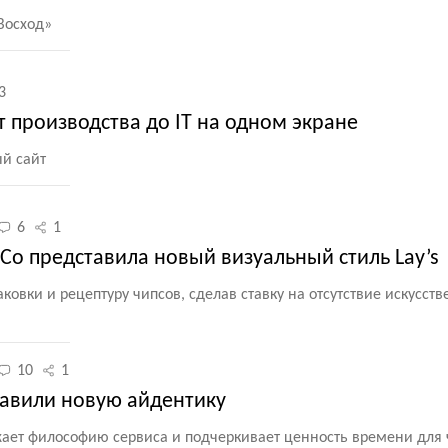
Восход»
3
т производства до IT на одном экране
ый сайт
6
1
siCo представила новый визуальный стиль Lay’s
овки и рецептуру чипсов, сделав ставку на отсутствие искусст
10
1
тавили новую айдентику
ает философию сервиса и подчеркивает ценность времени для 