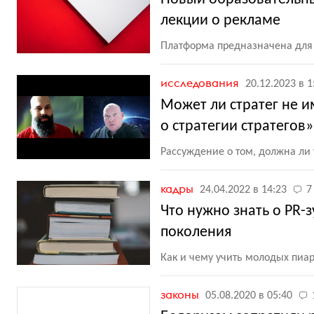
лекции о рекламе
Платформа предназначена для 
исследования
20.12.2023 в 1
Может ли стратег не и
о стратегии стратегов»
Рассуждение о том, должна ли 
кадры
24.04.2022 в 14:23
7
Что нужно знать о PR-
поколения
Как и чему учить молодых пиа
законы
05.08.2020 в 05:40