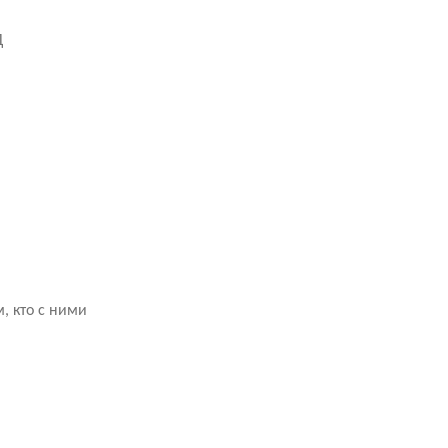
Д
, кто с ними