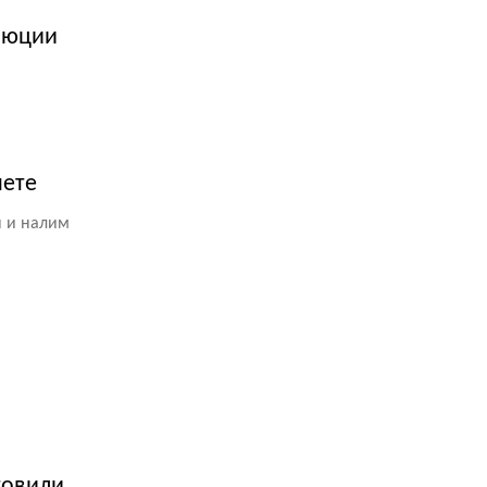
олюции
нете
я и налим
товили