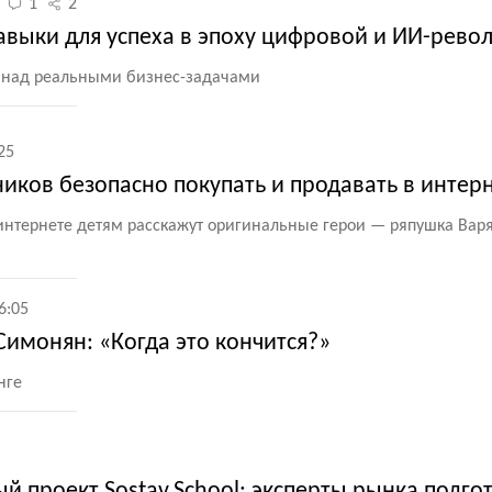
1
2
: навыки для успеха в эпоху цифровой и ИИ-рев
 над реальными бизнес-задачами
25
иков безопасно покупать и продавать в интер
интернете детям расскажут оригинальные герои — ряпушка Вар
6:05
Симонян: «Когда это кончится?»
нге
 проект Sostav.School: эксперты рынка подго