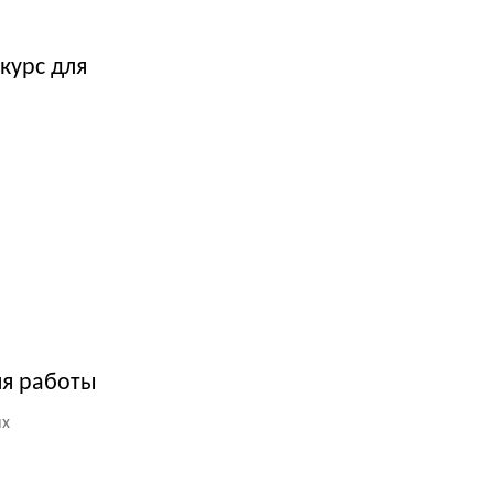
курс для
ля работы
ых