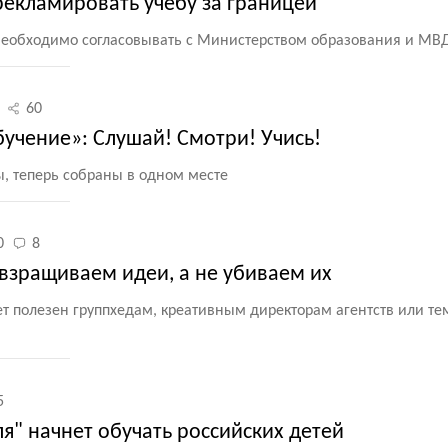
рекламировать учебу за границей
необходимо согласовывать с Министерством образования и МВ
60
учение»: Слушай! Смотри! Учись!
ы, теперь собраны в одном месте
0
8
 взращиваем идеи, а не убиваем их
т полезен группхедам, креативным директорам агентств или тем
5
я" начнет обучать российских детей