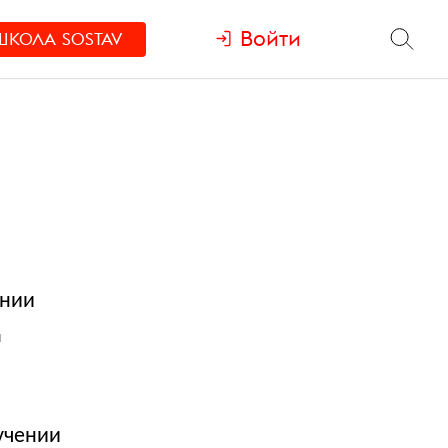
Войти
ШКОЛА
SOSTAV
ании
и
учении