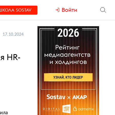
Войти
ШКОЛА
SOSTAV
17.10.2024
»
я HR-
тила