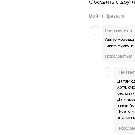
Обсудить с друг
Войти
Правила
Неизвестный
Авито молодцы!
таким маркетин
Пожаловаться
Неизвес
Да там о
Хотя, см
бесплатн
Да и про
ввели "к
Ну, это и
значки ма
Пожалов