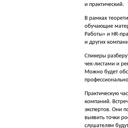
и практический.
В рамках теорет
обучающие матер
Работы» и HR-пра
и других компани
Спикеры разберут
чек-листами и р
Можно будет обс
профессионально
Практическую час
компаний. Встре
экспертов. Они п
выявить точки ро
слушателям буду