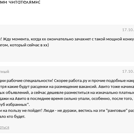
ими читателями:
17.10
 Жду момента, когда хх окончательно зачахнет с такой мощной конк
гом, который сейчас в хх)
тный
17.10
дни рабочие специальности! Скорее работа.ру и прочие подобные нак
отря какие будут расценки на размещение вакансий. Авито тоже начина
ых объявлений, а сейчас дешевле разместиться на изначально платных
дажи на Авито в последнее время сильно упали, особенно, после того,
луб избранных".
м на пользу не пойдет! Люди - не дураки, вестись на эти "ранговые" ра
ло кто будет.
аться