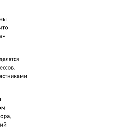
пны
ито
а»
делятся
ессов.
частниками
и
ом
бора,
ний