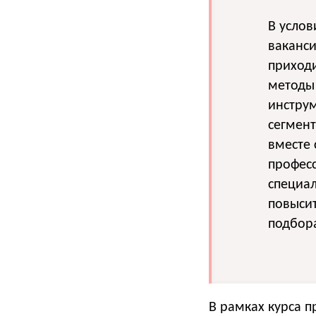
В услов
ваканси
приходи
методы
инструм
сегмент
вместе 
професс
специал
повысит
подбора
В рамках курса п