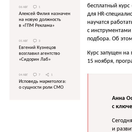
бесплатный курс
06 АВГ
1
для HR-специалис
Алексей Филия назначен
на новую должность
научатся работат
в «ГПМ Реклама»
с инструментами
подбора. Об этом
05 АВГ
3
Евгений Кузнецов
Курс запущен на
возглавил агентство
«Сидорин Лаб»
15 ноября, прогр
04 АВГ
7
1
Исповедь маркетолога:
о сущности роли СМО
Анна О
с ключ
Сегодн
и разви