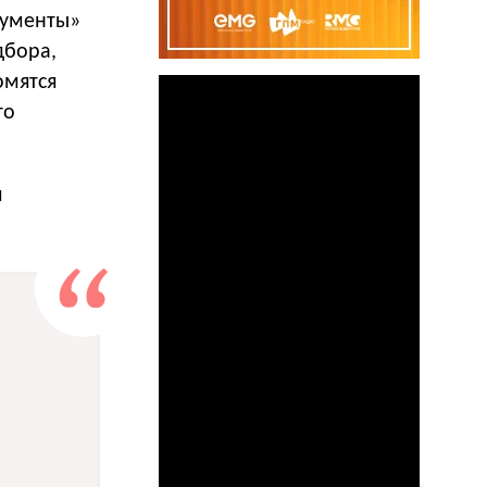
рументы»
дбора,
омятся
го
я