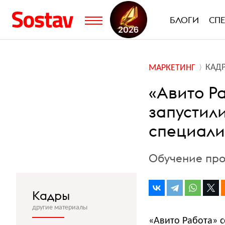
БЛОГИ
СП
КАД
МАРКЕТИНГ
«Авито Р
запустил
специали
Обучение про
Кадры
другие материалы
«Авито Работа» 