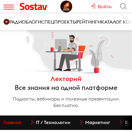
Войти
РАДИО
БЛОГИ
СПЕЦПРОЕКТЫ
РЕЙТИНГИ
КАТАЛОГ К
Лекторий
Все знания на одной платформе
Подкасты, вебинары и полезные презентации.
Бесплатно.
Главная
IT / Технологии
Маркетинг
Бр