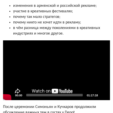
изменения в армянской и российской рекламе;
участие в креативных фестивалях;
почему так мало стратегов;
почему никто не хочет идти в рекламу;
в чём разница между поколениями в креативных
индустриях и многое другое.
Current
Total
00:00
01:17:18
time
duration
Video
После церемонии Симоньян и Кучкаров продолжили
Player
обсуждение важных тем в гостях у Depot.