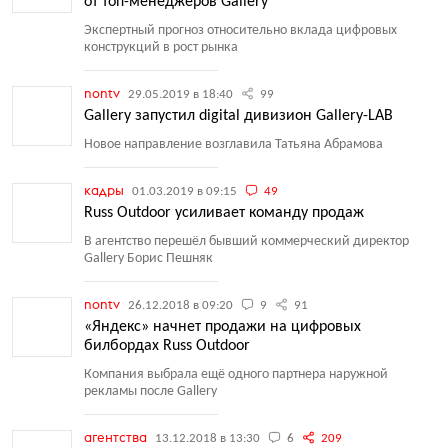
от топ-менеджеров Gallery
Экспертный прогноз относительно вклада цифровых
конструкций в рост рынка
nontv
29.05.2019 в 18:40
99
Gallery запустил digital дивизион Gallery-LAB
Новое направление возглавила Татьяна Абрамова
кадры
01.03.2019 в 09:15
49
Russ Outdoor усиливает команду продаж
В агентство перешёл бывший коммерческий директор
Gallery Борис Пешняк
nontv
26.12.2018 в 09:20
9
91
«Яндекс» начнет продажи на цифровых
билбордах Russ Outdoor
Компания выбрала ещё одного партнера наружной
рекламы после Gallery
агентства
13.12.2018 в 13:30
6
209