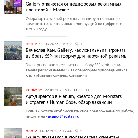
Gallery откажется от нецифровых рекламных
носителей в Москве
Оператор наружной рекламы планирует полностью
заменить парк столичных конструкций на цифровые
в 2023 году
nontv
01.03.2023 в 10:00
1
Вячеслав Кан, Gallery: как локальным игрокам
выбрать SSP-платформу для наружной рекламы
Эксперт составил чек-лист по выбору SSP и объяснил,
зачем региональным OOH-операторам присоединяться
к платформам крупных компаний
карьера
22.02.2023 в 17:00
11
Арт-директор в Plenum, креатор для Monstars
и стратег в Human Code: обзор вакансий
Если вы хотите опубликовать своё предложение по работе,
пишите на
vacancy@sostav.ru
nontv
14.02.2023 в 12:44
2
Gallery признался в любви своим клиентам