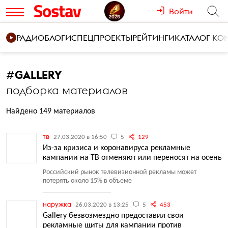
Войти
РАДИО
БЛОГИ
СПЕЦПРОЕКТЫ
РЕЙТИНГИ
КАТАЛОГ К
#
GALLERY
подборка материалов
Найдено 149 материалов
тв
27.03.2020 в 16:50
5
129
Из-за кризиса и коронавируса рекламные
кампании на ТВ отменяют или переносят на осень
Российский рынок телевизионной рекламы может
потерять около 15% в объеме
наружка
26.03.2020 в 13:25
5
453
Gallery безвозмездно предоставил свои
рекламные щиты для кампании против