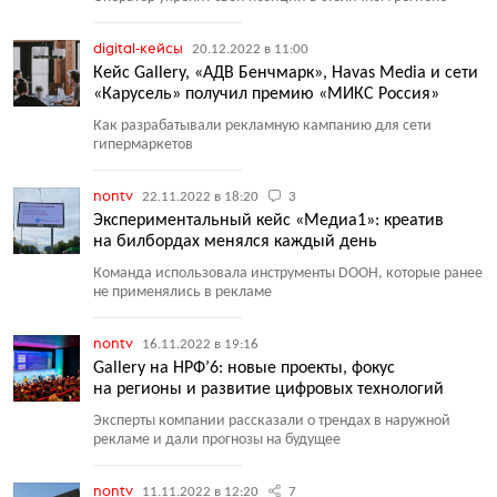
digital-кейсы
20.12.2022 в 11:00
Кейс Gallery, «АДВ Бенчмарк», Havas Media и сети
«Карусель» получил премию «МИКС Россия»
Как разрабатывали рекламную кампанию для сети
гипермаркетов
nontv
22.11.2022 в 18:20
3
Экспериментальный кейс «Медиа1»: креатив
на билбордах менялся каждый день
Команда использовала инструменты DOOH, которые ранее
не применялись в рекламе
nontv
16.11.2022 в 19:16
Gallery на НРФ’6: новые проекты, фокус
на регионы и развитие цифровых технологий
Эксперты компании рассказали о трендах в наружной
рекламе и дали прогнозы на будущее
nontv
11.11.2022 в 12:20
7