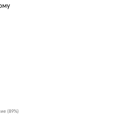
ому
ние
(
89%)