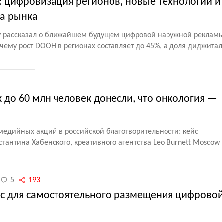
y: цифровизация регионов, новые технологии и
та рынка
ry рассказал о ближайшем будущем цифровой наружной реклам
чему рост DOOH в регионах составляет до 45%, а доля диджита
к до 60 млн человек донесли, что онкология —
медийных акций в российской благотворительности: кейс
тантина Хабенского, креативного агентства Leo Burnett Mosco
5
193
вис для самостоятельного размещения цифрово