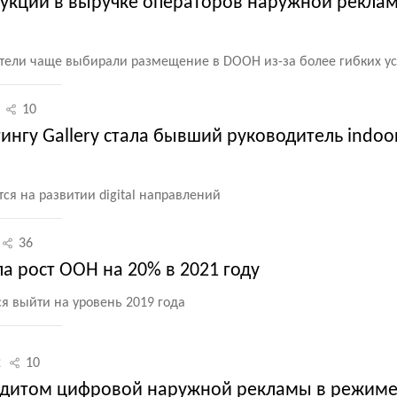
укций в выручке операторов наружной рекла
тели чаще выбирали размещение в DOOH из-за более гибких у
10
нгу Gallery стала бывший руководитель indoo
я на развитии digital направлений
36
ла рост OOH на 20% в 2021 году
ся выйти на уровень 2019 года
2
10
удитом цифровой наружной рекламы в режим