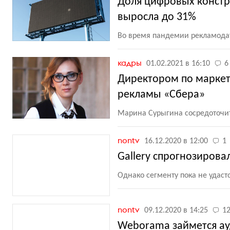
Доля цифровых констр
выросла до 31%
Во время пандемии рекламода
кадры
01.02.2021 в 16:10
6
Директором по маркети
рекламы «Сбера»
Марина Сурыгина сосредоточитс
nontv
16.12.2020 в 12:00
1
Gallery спрогнозирова
Однако сегменту пока не удаст
nontv
09.12.2020 в 14:25
1
Weborama займется а