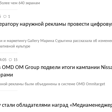
 более чем 640 экранам
5
1
 оператору наружной рекламы провести цифров
ии и маркетингу Gallery Марина Сурыгина рассказала об измене
ративной культуре
4:05
15
 OMD OM Group подвели итоги кампании Niss
орами
жной рекламы были объединены в системе OMD Omnitarget
y стали обладателями наград «Медиаменеджер