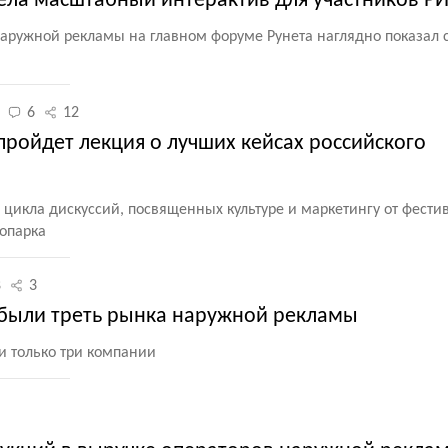
вела масштабный интерактив для участников Р
и наружной рекламы на главном форуме Рунета наглядно показал
6
12
пройдет лекция о лучших кейсах российского
цикла дискуссий, посвященных культуре и маркетингу от фести
опарка
8
3
были треть рынка наружной рекламы
и только три компании