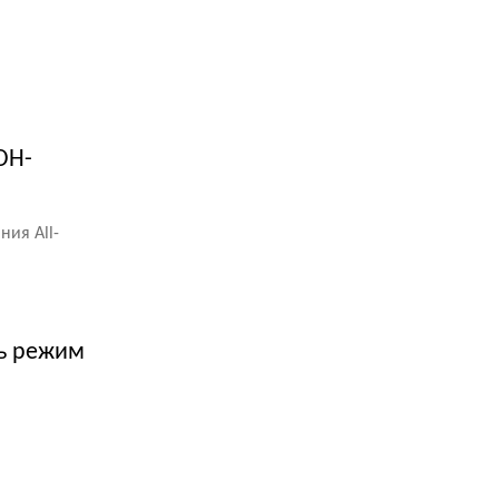
OH-
ия All-
ть режим