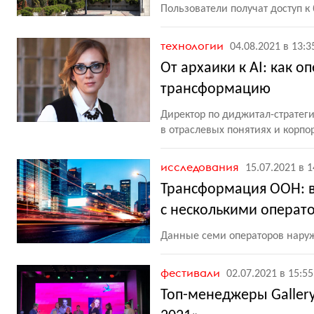
Пользователи получат доступ к
технологии
04.08.2021 в 13:3
От архаики к AI: как
трансформацию
Директор по диджитал-стратег
в отраслевых понятиях и корпо
исследования
15.07.2021 в 1
Трансформация OOH: в
с несколькими операт
Данные семи операторов нару
фестивали
02.07.2021 в 15:55
Топ-менеджеры Galler