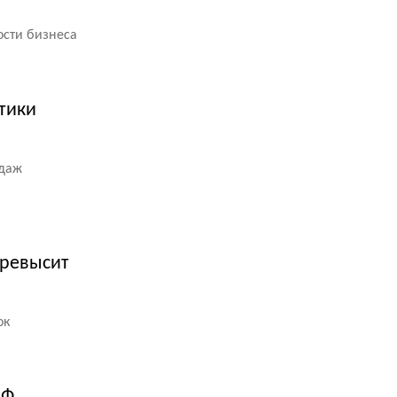
ости бизнеса
тики
одаж
превысит
ок