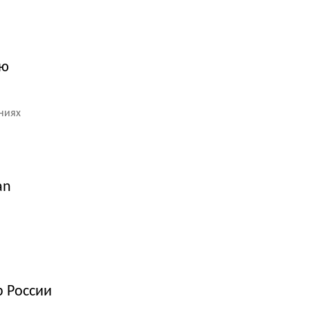
ую
ниях
an
 России