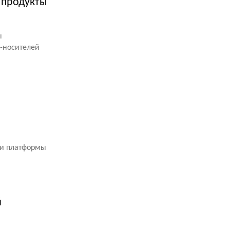
 продукты
ы
л-носителей
w и платформы
й