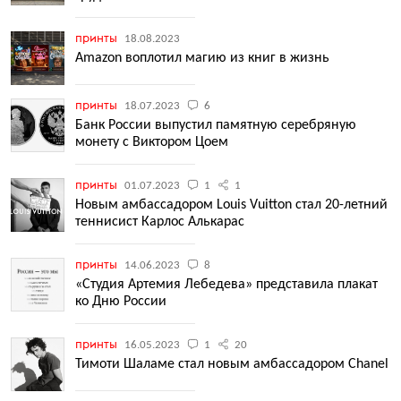
принты
18.08.2023
Amazon воплотил магию из книг в жизнь
принты
18.07.2023
6
Банк России выпустил памятную серебряную
монету с Виктором Цоем
принты
01.07.2023
1
1
Новым амбассадором Louis Vuitton стал 20-летний
теннисист Карлос Алькарас
принты
14.06.2023
8
«Студия Артемия Лебедева» представила плакат
ко Дню России
принты
16.05.2023
1
20
Тимоти Шаламе стал новым амбассадором Chanel