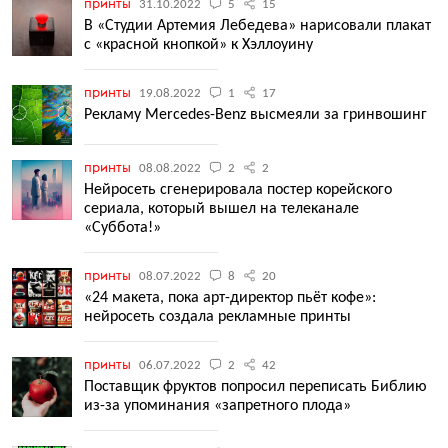
принты
31.10.2022
5
15
В «Студии Артемия Лебедева» нарисовали плакат
с «красной кнопкой» к Хэллоуину
принты
19.08.2022
1
17
Рекламу Mercedes-Benz высмеяли за гринвошинг
принты
08.08.2022
2
2
Нейросеть сгенерировала постер корейского
сериала, который вышел на телеканале
«Суббота!»
принты
08.07.2022
8
20
«24 макета, пока арт-директор пьёт кофе»:
нейросеть создала рекламные принты
принты
06.07.2022
2
42
Поставщик фруктов попросил переписать Библию
из-за упоминания «запретного плода»