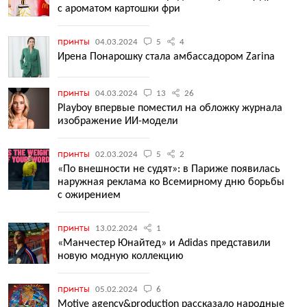
с ароматом картошки фри
принты
04.03.2024
5
4
Ирена Понарошку стала амбассадором Zarina
принты
04.03.2024
13
26
Playboy впервые поместил на обложку журнала
изображение ИИ-модели
принты
02.03.2024
5
2
«По внешности не судят»: в Париже появилась
наружная реклама ко Всемирному дню борьбы
с ожирением
принты
13.02.2024
1
«Манчестер Юнайтед» и Adidas представили
новую модную коллекцию
принты
05.02.2024
6
Motive agency&production рассказало народные