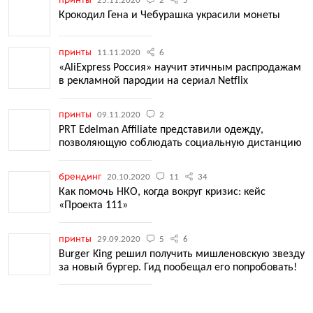
25.11.2020
2
5
Крокодил Гена и Чебурашка украсили монеты
принты
11.11.2020
6
«AliExpress Россия» научит этичным распродажам
в рекламной пародии на сериал Netflix
принты
09.11.2020
2
PRT Edelman Affiliate представили одежду,
позволяющую соблюдать социальную дистанцию
брендинг
20.10.2020
11
34
Как помочь НКО, когда вокруг кризис: кейс
«Проекта 111»
принты
29.09.2020
5
6
Burger King решил получить мишленовскую звезду
за новый бургер. Гид пообещал его попробовать!