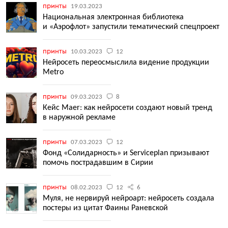
принты
19.03.2023
Национальная электронная библиотека
и «Аэрофлот» запустили тематический спецпроект
принты
10.03.2023
12
Нейросеть переосмыслила видение продукции
Metro
принты
09.03.2023
8
Кейс Maer: как нейросети создают новый тренд
в наружной рекламе
принты
07.03.2023
12
Фонд «Солидарность» и Serviceplan призывают
помочь пострадавшим в Сирии
принты
08.02.2023
12
6
Муля, не нервируй нейроарт: нейросеть создала
постеры из цитат Фаины Раневской