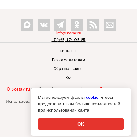
info@sostav.ru
+7 (495) 274-05-25
Контакты
Рекламодателям
Обратная связь
Rss
© Sostav.ru
1998-2026 Независимый проект
брендингового
агентства Depot
Мы используем файлы
cookie
, чтобы
Использование материалов Sostav.ru допустимо только при
предоставить вам больше возможностей
указании источника.
при использовании сайта.
Дизайн сайта -
Liqium
.
18+
OK