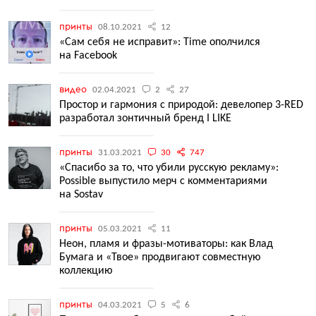
принты
08.10.2021
12
«Сам себя не исправит»: Time ополчился
на Facebook
видео
02.04.2021
2
27
Простор и гармония с природой: девелопер 3-RED
разработал зонтичный бренд I LIKE
принты
31.03.2021
30
747
«Спасибо за то, что убили русскую рекламу»:
Possible выпустило мерч с комментариями
на Sostav
принты
05.03.2021
11
Неон, пламя и фразы-мотиваторы: как Влад
Бумага и «Твое» продвигают совместную
коллекцию
принты
04.03.2021
5
6