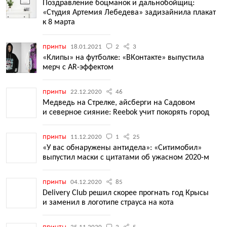
Поздравление боцманок и дальнобойщиц:
«Студия Артемия Лебедева» задизайнила плакат
к 8 марта
принты
18.01.2021
2
3
«Клипы» на футболке: «ВКонтакте» выпустила
мерч с AR-эффектом
принты
22.12.2020
46
Медведь на Стрелке, айсберги на Садовом
и северное сияние: Reebok учит покорять город
принты
11.12.2020
1
25
«У вас обнаружены антидела»: «Ситимобил»
выпустил маски с цитатами об ужасном 2020-м
принты
04.12.2020
85
Delivery Club решил скорее прогнать год Крысы
и заменил в логотипе страуса на кота
принты