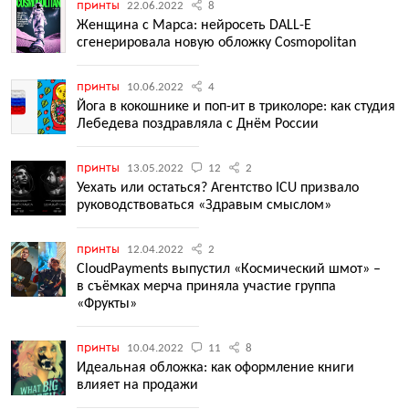
принты
22.06.2022
8
Женщина с Марса: нейросеть DALL-E
сгенерировала новую обложку Cosmopolitan
принты
10.06.2022
4
Йога в кокошнике и поп-ит в триколоре: как студия
Лебедева поздравляла с Днём России
принты
13.05.2022
12
2
Уехать или остаться? Агентство ICU призвало
руководствоваться «Здравым смыслом»
принты
12.04.2022
2
CloudPayments выпустил «Космический шмот» –
в съёмках мерча приняла участие группа
«Фрукты»
принты
10.04.2022
11
8
Идеальная обложка: как оформление книги
влияет на продажи