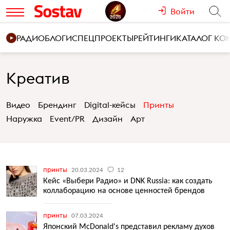
Войти
РАДИО
БЛОГИ
СПЕЦПРОЕКТЫ
РЕЙТИНГИ
КАТАЛОГ К
Креатив
Видео
Брендинг
Digital-кейсы
Принты
Наружка
Event/PR
Дизайн
Арт
принты
20.03.2024
12
Кейс «Выбери Радио» и DNK Russia: как создать
коллаборацию на основе ценностей брендов
принты
07.03.2024
Японский McDonald's представил рекламу духов