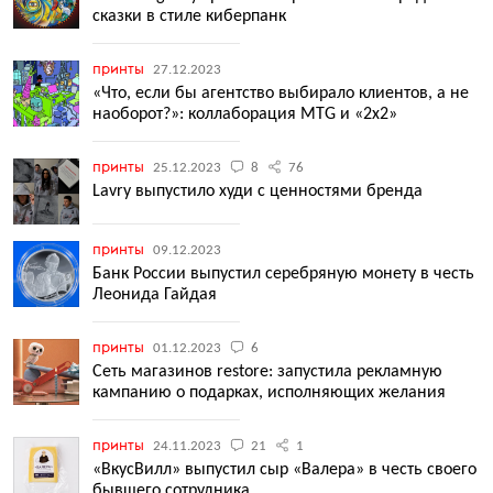
сказки в стиле киберпанк
принты
27.12.2023
«Что, если бы агентство выбирало клиентов, а не
наоборот?»: коллаборация MTG и «2х2»
принты
25.12.2023
8
76
Lavry выпустило худи с ценностями бренда
принты
09.12.2023
Банк России выпустил серебряную монету в честь
Леонида Гайдая
принты
01.12.2023
6
Сеть магазинов restore: запустила рекламную
кампанию о подарках, исполняющих желания
принты
24.11.2023
21
1
«ВкусВилл» выпустил сыр «Валера» в честь своего
бывшего сотрудника