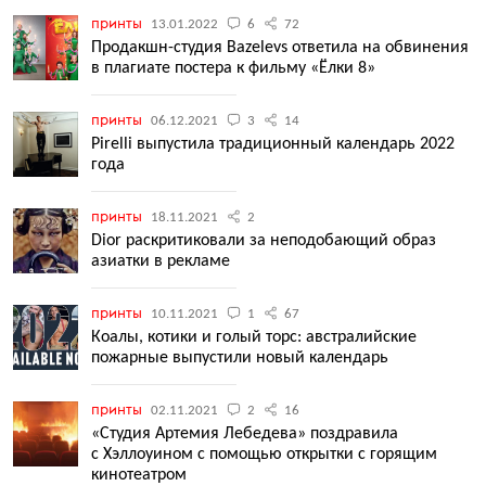
принты
13.01.2022
6
72
Продакшн-студия Bazelevs ответила на обвинения
в плагиате постера к фильму «Ёлки 8»
принты
06.12.2021
3
14
Pirelli выпустила традиционный календарь 2022
года
принты
18.11.2021
2
Dior раскритиковали за неподобающий образ
азиатки в рекламе
принты
10.11.2021
1
67
Коалы, котики и голый торс: австралийские
пожарные выпустили новый календарь
принты
02.11.2021
2
16
«Студия Артемия Лебедева» поздравила
с Хэллоуином с помощью открытки с горящим
кинотеатром