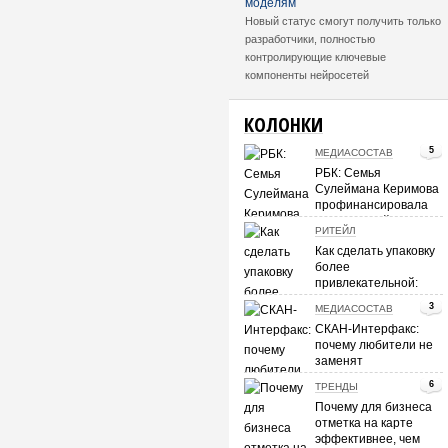
моделям
Новый статус смогут получить только
разработчики, полностью
контролирующие ключевые
компоненты нейросетей
КОЛОНКИ
5
МЕДИАСОСТАВ
РБК: Семья
Сулеймана Керимова
профинансировала
покупку «Лайсы»
РИТЕЙЛ
группой «Вера-
Как сделать упаковку
Олимп»
более
привлекательной:
мнение
3
МЕДИАСОСТАВ
потребителей
СКАН-Интерфакс:
почему любители не
заменят
профессиональную
6
ТРЕНДЫ
журналистику
Почему для бизнеса
отметка на карте
эффективнее, чем