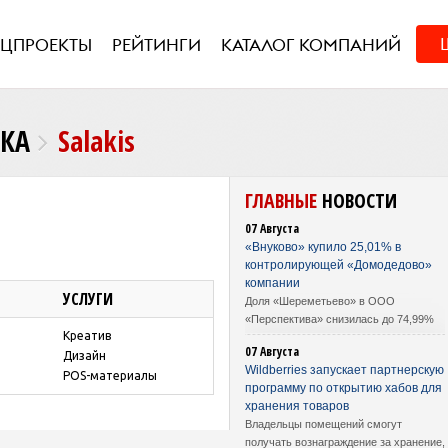
ЕЦПРОЕКТЫ
РЕЙТИНГИ
КАТАЛОГ КОМПАНИЙ
НКА
Salakis
ГЛАВНЫЕ
НОВОСТИ
07 Августа
«Внуково» купило 25,01% в
контролирующей «Домодедово»
компании
УСЛУГИ
Доля «Шереметьево» в ООО
«Перспектива» снизилась до 74,99%
Креатив
07 Августа
Дизайн
Wildberries запускает партнерскую
POS-материалы
программу по открытию хабов для
хранения товаров
Владельцы помещений смогут
получать вознаграждение за хранение,