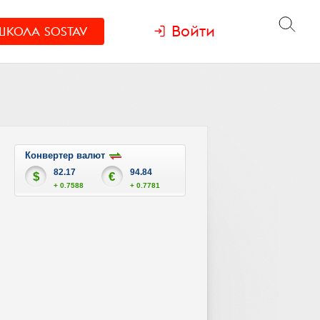
Войти
ШКОЛА
SOSTAV
Конвертер валют
82.17
94.84
$
€
+ 0.7588
+ 0.7781