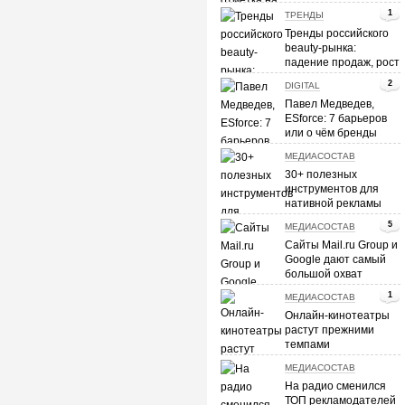
SEO и контекстная
1
ТРЕНДЫ
реклама
Тренды российского
beauty-рынка:
падение продаж, рост
e-commerce и
2
DIGITAL
персонализация
Павел Медведев,
ESforce: 7 барьеров
или о чём бренды
спрашивают
МЕДИАСОСТАВ
киберспорт?
30+ полезных
инструментов для
нативной рекламы
5
МЕДИАСОСТАВ
Сайты Mail.ru Group и
Google дают самый
большой охват
видеорекламы в
1
МЕДИАСОСТАВ
Рунете
Онлайн-кинотеатры
растут прежними
темпами
МЕДИАСОСТАВ
На радио сменился
ТОП рекламодателей