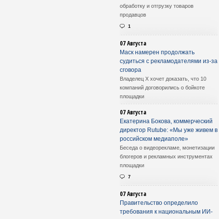
обработку и отгрузку товаров
продавцов
1
07 Августа
Маск намерен продолжать
судиться с рекламодателями из-за
сговора
Владелец X хочет доказать, что 10
компаний договорились о бойкоте
площадки
07 Августа
Екатерина Бокова, коммерческий
директор Rutube: «Мы уже живем в
российском медиаполе»
Беседа о видеорекламе, монетизации
блогеров и рекламных инструментах
площадки
7
07 Августа
Правительство определило
требования к национальным ИИ-