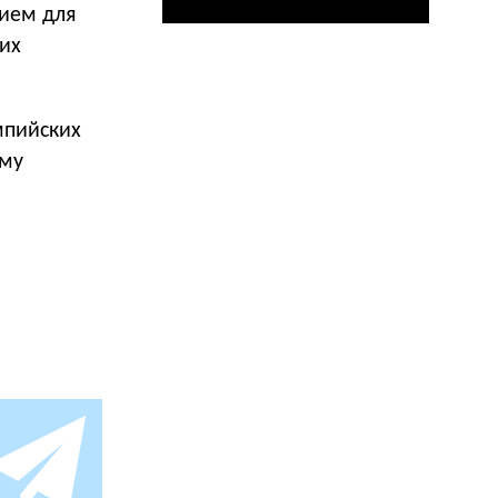
нием для
их
мпийских
ому