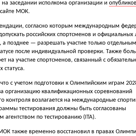
 на заседании исполкома организации и
опублико
сайте МОК.
ендации, согласно которым международным феде
 допускать российских спортсменов и официальных 
, а позднее — разрешать участие только отдельным
татусе после индивидуальной проверки. Также бол
рет на участие спортсменов, связанный с обязател
 статуса.
что с учетом подготовки к Олимпийским играм 202
 за организацию квалификационных соревнований
го контроля возлагается на международные спорт
раммы тестирования должны быть согласованы
 агентством по тестированию (ITA).
МОК также временно восстановил в правах Олимп