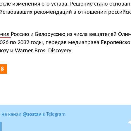
осле изменения его устава. Решение стало основа
йствовавших рекомендаций в отношении российск
ючил
Россию и Белоруссию из числа вещателей Оли
2026 по 2032 годы, передав медиаправа Европейск
зу и Warner Bros. Discovery.
 на канал
@sostav
в Telegram