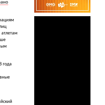
вано
рациям
лиц
 атлетам
ьше
ьным
8 года
ивные
ийский