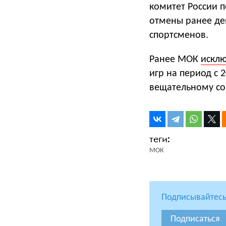
комитет России п
отмены ранее де
спортсменов.
Ранее МОК
искл
игр на период с 
вещательному сою
МОК
Подписывайтесь
Подписаться