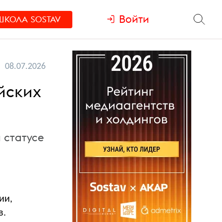
Войти
ШКОЛА
SOSTAV
08.07.2026
йских
 статусе
ии,
в.