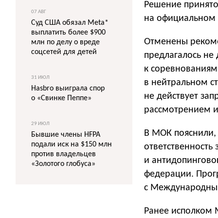
Решение принято
07 АВГ
на официальном 
Суд США обязал Meta*
выплатить более $900
Отменены реком
млн по делу о вреде
соцсетей для детей
предлагалось не
к соревнованиям
31 ИЮЛ
в нейтральном с
Hasbro выиграла спор
не действует зап
о «Свинке Пеппе»
рассмотрением их
29 ИЮЛ
В МОК пояснили, 
Бывшие члены HFPA
подали иск на $150 млн
ответственность
против владельцев
и антидопингово
«Золотого глобуса»
федерации. Прог
с Международным
Ранее исполком 