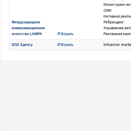
Мониторинг ин
СМИ
Нативная рекл
Международное
Ребрендинг
коммуникационное
Управление реп
агентство LAMPA
Л'Этуаль
Рекламная кам
DOZ Agency
Л'Этуаль
Influencer mark