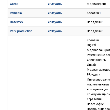
Carat
Л'Этуаль
Медиасервис
Immedia
Л'Этуаль
Креатив
1
Bazelevs
Л'Этуаль
Продакшн
1
Park production
Л'Этуаль
Продакшн
1
Креатив
Digital
Медиапланиро
Размещение ре
Спецпроекты
Дизайн
Медиаисследо
PR услуги
Интегрированн
маркетинговые
коммуникации
Коммуникацио
стратегия
Пресс-офис
Позиционирова