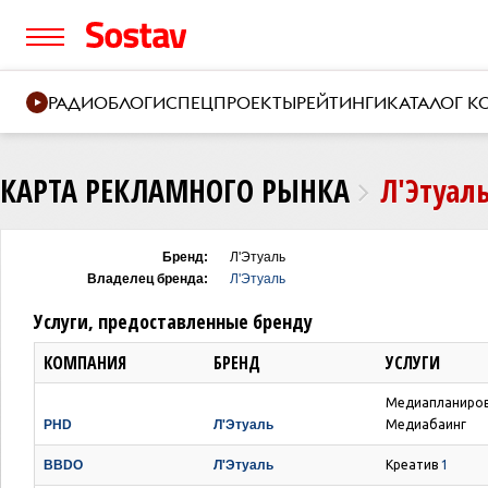
РАДИО
БЛОГИ
СПЕЦПРОЕКТЫ
РЕЙТИНГИ
КАТАЛОГ 
КАРТА РЕКЛАМНОГО РЫНКА
Л'Этуал
Бренд:
Л'Этуаль
Владелец бренда:
Л'Этуаль
Услуги, предоставленные бренду
КОМПАНИЯ
БРЕНД
УСЛУГИ
Медиапланиро
PHD
Л'Этуаль
Медиабаинг
BBDO
Л'Этуаль
Креатив
1