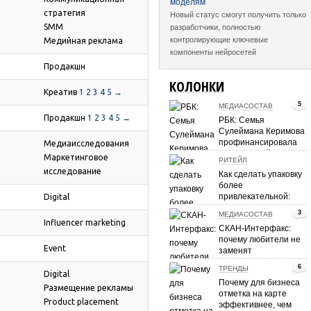
моделям
стратегия
Новый статус смогут получить только
SMM
разработчики, полностью
контролирующие ключевые
Медийная реклама
компоненты нейросетей
Продакшн
КОЛОНКИ
Креатив
1
2
3
4
5
→
5
МЕДИАСОСТАВ
Продакшн
1
2
3
4
5
→
РБК: Семья
Сулеймана Керимова
профинансировала
Медиаисследования
покупку «Лайсы»
Маркетинговое
РИТЕЙЛ
группой «Вера-
исследование
Как сделать упаковку
Олимп»
более
привлекательной:
Digital
мнение
3
МЕДИАСОСТАВ
потребителей
Influencer marketing
СКАН-Интерфакс:
почему любители не
Event
заменят
профессиональную
6
ТРЕНДЫ
журналистику
Digital
Почему для бизнеса
Размещение рекламы
отметка на карте
Product placement
эффективнее, чем