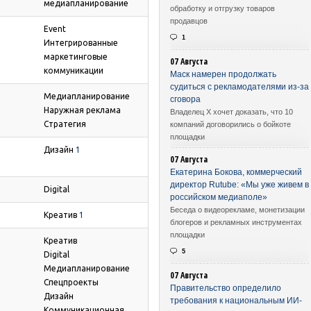
медиапланирование
обработку и отгрузку товаров
продавцов
Event
1
Интегрированные
маркетинговые
07 Августа
коммуникации
Маск намерен продолжать
судиться с рекламодателями из-за
Медиапланирование
сговора
Наружная реклама
Владелец X хочет доказать, что 10
Стратегия
компаний договорились о бойкоте
площадки
Дизайн
1
07 Августа
Екатерина Бокова, коммерческий
директор Rutube: «Мы уже живем в
Digital
российском медиаполе»
Беседа о видеорекламе, монетизации
Креатив
1
блогеров и рекламных инструментах
площадки
Креатив
5
Digital
Медиапланирование
07 Августа
Спецпроекты
Правительство определило
Дизайн
требования к национальным ИИ-
Коммуникационная