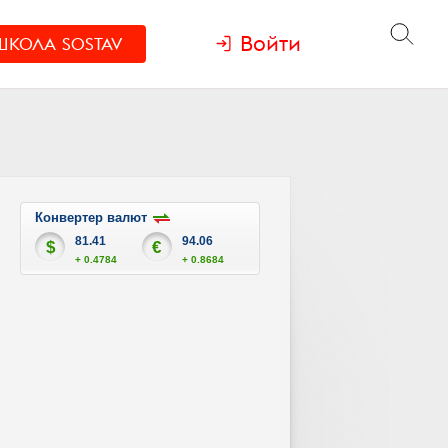
Войти
ШКОЛА
SOSTAV
Конвертер валют
81.41
94.06
$
€
+ 0.4784
+ 0.8684