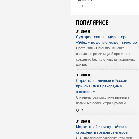
ПОПУЛЯРНОЕ
31 Июля
Суд арестовал гендиректора
«Эфко» по делу о мошенничестве
Претензии к Евгению Ляшенко
связаны с реализацией проекта по
созданию беспилотных авиационных
систем
31 Июля
Спрос на наличные в России
приблизился к рекордным
значениям
С начала года россияне вывели в
наличные более 2 трлн. рублей
2
31 Июля
Маркетплейсы могут обязать
страховать товары селлеров
СЭТ предлагает закрепить эти меры