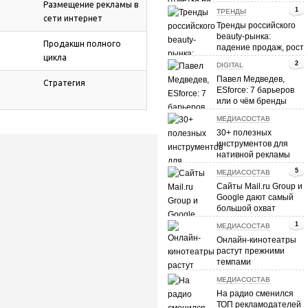
Размещение рекламы в
SEO и контекстная
1
ТРЕНДЫ
реклама
сети интернет
Тренды российского
beauty-рынка:
Продакшн полного
падение продаж, рост
цикла
e-commerce и
2
DIGITAL
персонализация
Павел Медведев,
Стратегия
ESforce: 7 барьеров
или о чём бренды
спрашивают
МЕДИАСОСТАВ
киберспорт?
30+ полезных
инструментов для
нативной рекламы
5
МЕДИАСОСТАВ
Сайты Mail.ru Group и
Google дают самый
большой охват
видеорекламы в
1
МЕДИАСОСТАВ
Рунете
Онлайн-кинотеатры
растут прежними
темпами
МЕДИАСОСТАВ
На радио сменился
ТОП рекламодателей