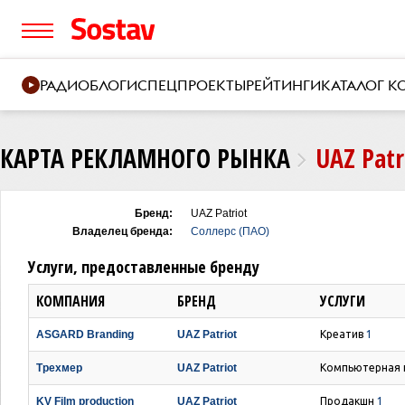
РАДИО
БЛОГИ
СПЕЦПРОЕКТЫ
РЕЙТИНГИ
КАТАЛОГ 
КАРТА РЕКЛАМНОГО РЫНКА
UAZ Patr
Бренд:
UAZ Patriot
Владелец бренда:
Соллерс (ПАО)
Услуги, предоставленные бренду
КОМПАНИЯ
БРЕНД
УСЛУГИ
ASGARD Branding
UAZ Patriot
Креатив
1
Трехмер
UAZ Patriot
Компьютерная 
KV Film production
UAZ Patriot
Продакшн
1