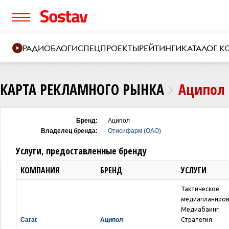
РАДИО
БЛОГИ
СПЕЦПРОЕКТЫ
РЕЙТИНГИ
КАТАЛОГ 
КАРТА РЕКЛАМНОГО РЫНКА
Аципол
Бренд:
Аципол
Владелец бренда:
Отисифарм (ОАО)
Услуги, предоставленные бренду
КОМПАНИЯ
БРЕНД
УСЛУГИ
Тактическое
медиапланиров
Медиабаинг
Carat
Аципол
Стратегия