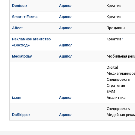
Dentsu x
Аципол
Креатив
Smart + Farma
Аципол
Креатив
Affect
Аципол
Продакшн
Рекламное агентство
Креатив
1
«Восход»
Аципол
Mediatoday
Аципол
Мобильная рек
Digital
Медиапланиро
Спецпроекты
Стратегия
SMM
i.com
Аципол
Аналитика
Спецпроекты
DaSkipper
Аципол
Медийная рекл