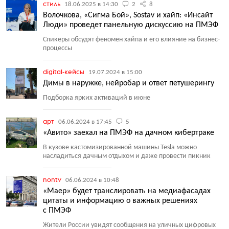
стиль
18.06.2025 в 14:30
2
8
Волочкова, «Сигма Бой», Sostav и хайп: «Инсайт
Люди» проведет панельную дискуссию на ПМЭФ
Спикеры обсудят феномен хайпа и его влияние на бизнес-
процессы
digital-кейсы
19.07.2024 в 15:00
Димы в наружке, нейробар и ответ петушерингу
Подборка ярких активаций в июне
арт
06.06.2024 в 17:45
5
«Авито» заехал на ПМЭФ на дачном кибертраке
В кузове кастомизированной машины Tesla можно
насладиться дачным отдыхом и даже провести пикник
nontv
06.06.2024 в 10:48
«Маер» будет транслировать на медиафасадах
цитаты и информацию о важных решениях
с ПМЭФ
Жители России увидят сообщения на уличных цифровых