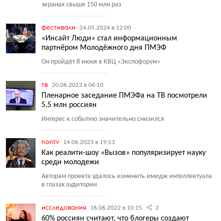
экранах свыше 150 млн раз
фестивали
24.05.2024 в 12:00
«Инсайт Люди» стал информационным
партнёром Молодёжного дня ПМЭФ
Он пройдёт 8 июня в КВЦ
«
Экспофорум»
тв
20.06.2023 в 06:10
Пленарное заседание ПМЭФа на ТВ посмотрели
5,5 млн россиян
Интерес к событию значительно снизился
nontv
14.06.2023 в 19:53
Как реалити-шоу «Вызов» популяризирует науку
среди молодежи
Авторам проекта удалось изменить имидж интеллектуала
в глазах аудитории
исследования
16.06.2022 в 10:15
2
60% россиян считают, что блогеры создают