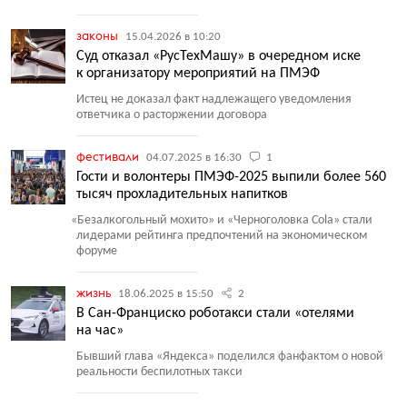
законы
15.04.2026 в 10:20
Суд отказал «РусТехМашу» в очередном иске
к организатору мероприятий на ПМЭФ
Истец не доказал факт надлежащего уведомления
ответчика о расторжении договора
фестивали
04.07.2025 в 16:30
1
Гости и волонтеры ПМЭФ-2025 выпили более 560
тысяч прохладительных напитков
«
Безалкогольный мохито» и «Черноголовка Сola» стали
лидерами рейтинга предпочтений на экономическом
форуме
жизнь
18.06.2025 в 15:50
2
В Сан-Франциско роботакси стали «отелями
на час»
Бывший глава
«
Яндекса» поделился фанфактом о новой
реальности беспилотных такси