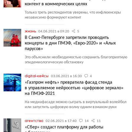
контент в коммерческих целях
Только треть респондентов уверены, что инфлюенсеры
независимо формируют контент
жизнь
04.06.2021 в 09:20
5
В Санкт-Петербурге запретили проводить
концерты в дни ПМЭФ, «Евро-2020» и «Алых
парусов»
Это объяснили необходимостью сохранить благоприятную
эпидемиологическую обстановку
digital-кейсы
03.06.2021 в 16:30
4
«Газпром нефть» превратила фасад стенда
в управляемое нейросетью «цифровое зеркало»
на ПМЭФ-2021
На медиафасаде можно сыграть в виртуальный волейбол
или запустить цифровую волну одним взмахом руки
агентства
02.06.2021 в 17:40
14
11
«Сбер» создаст платформу для работы