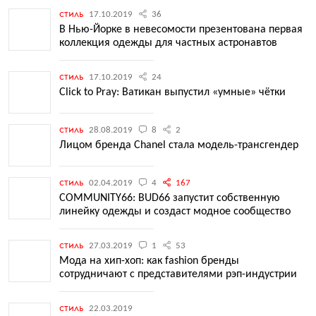
стиль
17.10.2019
36
В Нью-Йорке в невесомости презентована первая
коллекция одежды для частных астронавтов
стиль
17.10.2019
24
Click to Pray: Ватикан выпустил «умные» чётки
стиль
28.08.2019
8
2
Лицом бренда Chanel стала модель-трансгендер
стиль
02.04.2019
4
167
COMMUNITY66: BUD66 запустит собственную
линейку одежды и создаст модное сообщество
стиль
27.03.2019
1
53
Мода на хип-хоп: как fashion бренды
сотрудничают с представителями рэп-индустрии
стиль
22.03.2019