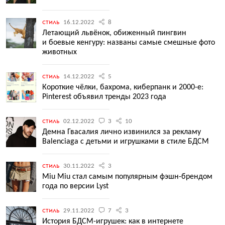
стиль
16.12.2022
8
Летающий львёнок, обиженный пингвин
и боевые кенгуру: названы самые смешные фото
животных
стиль
14.12.2022
5
Короткие чёлки, бахрома, киберпанк и 2000-е:
Pinterest объявил тренды 2023 года
стиль
02.12.2022
3
10
Демна Гвасалия лично извинился за рекламу
Balenciaga с детьми и игрушками в стиле БДСМ
стиль
30.11.2022
3
Miu Miu стал самым популярным фэшн-брендом
года по версии Lyst
стиль
29.11.2022
7
3
История БДСМ-игрушек: как в интернете