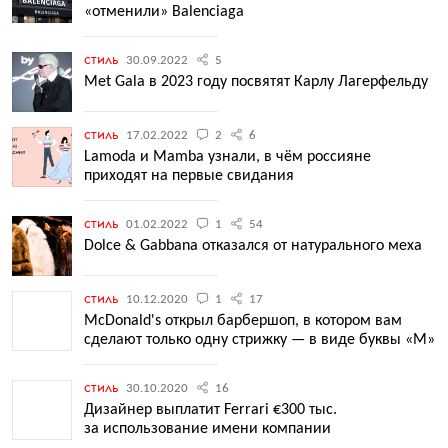
«отменили» Balenciaga
стиль
30.09.2022
5
Met Gala в 2023 году посвятят Карлу Лагерфельду
стиль
17.02.2022
2
6
Lamoda и Mamba узнали, в чём россияне
приходят на первые свидания
стиль
01.02.2022
1
54
Dolce & Gabbana отказался от натурального меха
стиль
10.12.2020
1
17
McDonald's открыл барбершоп, в котором вам
сделают только одну стрижку — в виде буквы «М»
стиль
30.10.2020
16
Дизайнер выплатит Ferrari €300 тыс.
за использование имени компании