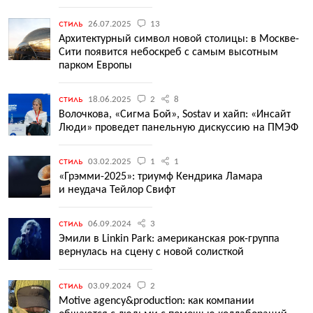
стиль
26.07.2025
13
Архитектурный символ новой столицы: в Москве-
Сити появится небоскреб с самым высотным
парком Европы
стиль
18.06.2025
2
8
Волочкова, «Сигма Бой», Sostav и хайп: «Инсайт
Люди» проведет панельную дискуссию на ПМЭФ
стиль
03.02.2025
1
1
«Грэмми-2025»: триумф Кендрика Ламара
и неудача Тейлор Свифт
стиль
06.09.2024
3
Эмили в Linkin Park: американская рок-группа
вернулась на сцену с новой солисткой
стиль
03.09.2024
2
Motive agency&production: как компании