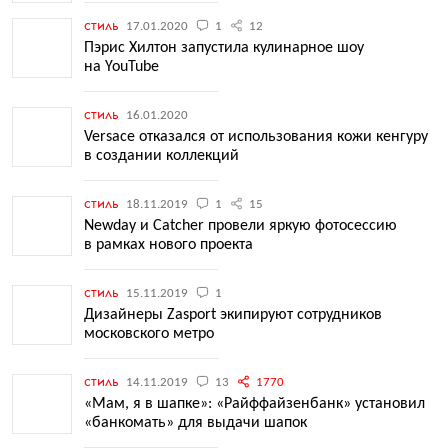
стиль
17.01.2020
1
12
Пэрис Хилтон запустила кулинарное шоу
на YouTube
стиль
16.01.2020
Versace отказался от использования кожи кенгуру
в создании коллекций
стиль
18.11.2019
1
15
Newday и Catcher провели яркую фотосессию
в рамках нового проекта
стиль
15.11.2019
1
Дизайнеры Zasport экипируют сотрудников
московского метро
стиль
14.11.2019
13
1770
«Мам, я в шапке»: «Райффайзенбанк» установил
«банкомать» для выдачи шапок