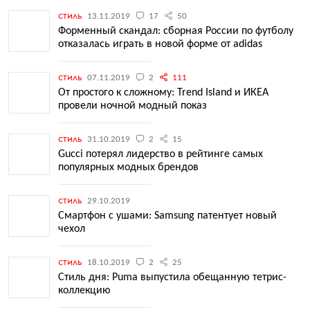
стиль
13.11.2019
17
50
Форменный скандал: сборная России по футболу
отказалась играть в новой форме от adidas
стиль
07.11.2019
2
111
От простого к сложному: Trend Island и ИКЕА
провели ночной модный показ
стиль
31.10.2019
2
15
Gucci потерял лидерство в рейтинге самых
популярных модных брендов
стиль
29.10.2019
Смартфон с ушами: Samsung патентует новый
чехол
стиль
18.10.2019
2
25
Стиль дня: Puma выпустила обещанную тетрис-
коллекцию