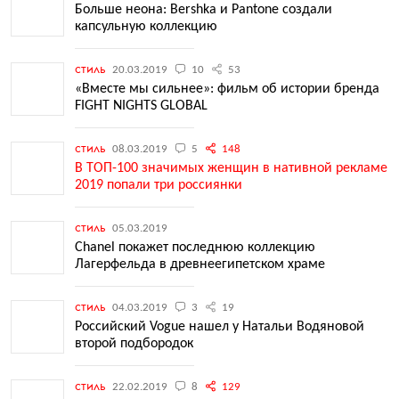
Больше неона: Bershka и Pantone создали
капсульную коллекцию
стиль
20.03.2019
10
53
«Вместе мы сильнее»: фильм об истории бренда
FIGHT NIGHTS GLOBAL
стиль
08.03.2019
5
148
В ТОП-100 значимых женщин в нативной рекламе
2019 попали три россиянки
стиль
05.03.2019
Chanel покажет последнюю коллекцию
Лагерфельда в древнеегипетском храме
стиль
04.03.2019
3
19
Российский Vogue нашел у Натальи Водяновой
второй подбородок
стиль
22.02.2019
8
129