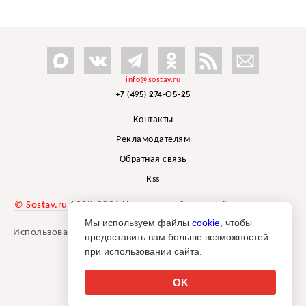
info@sostav.ru
+7 (495) 274-05-25
Контакты
Рекламодателям
Обратная связь
Rss
© Sostav.ru
1998-2026 Независимый проект
брендингового
агентства Depot
Мы используем файлы
cookie
, чтобы
Использование материалов Sostav.ru допустимо только при
предоставить вам больше возможностей
указании источника.
при использовании сайта.
Дизайн сайта -
Liqium
.
18+
OK