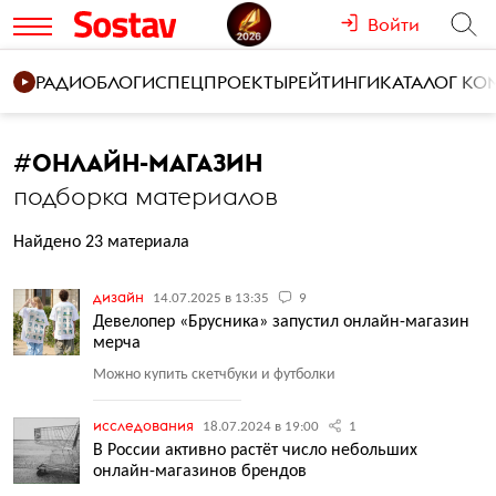
Войти
РАДИО
БЛОГИ
СПЕЦПРОЕКТЫ
РЕЙТИНГИ
КАТАЛОГ К
#
ОНЛАЙН-МАГАЗИН
подборка материалов
Найдено 23 материала
дизайн
14.07.2025 в 13:35
9
Девелопер «Брусника» запустил онлайн-магазин
мерча
Можно купить скетчбуки и футболки
исследования
18.07.2024 в 19:00
1
В России активно растёт число небольших
онлайн-магазинов брендов