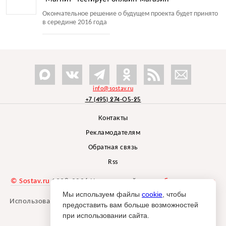
Окончательное решение о будущем проекта будет принято
в середине 2016 года
info@sostav.ru
+7 (495) 274-05-25
Контакты
Рекламодателям
Обратная связь
Rss
© Sostav.ru
1998-2026 Независимый проект
брендингового
агентства Depot
Мы используем файлы
cookie
, чтобы
Использование материалов Sostav.ru допустимо только при
предоставить вам больше возможностей
указании источника.
при использовании сайта.
Дизайн сайта -
Liqium
.