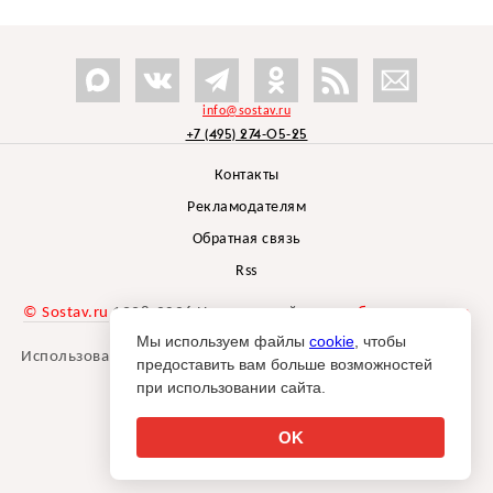
info@sostav.ru
+7 (495) 274-05-25
Контакты
Рекламодателям
Обратная связь
Rss
© Sostav.ru
1998-2026 Независимый проект
брендингового
агентства Depot
Мы используем файлы
cookie
, чтобы
Использование материалов Sostav.ru допустимо только при
предоставить вам больше возможностей
указании источника.
при использовании сайта.
Дизайн сайта -
Liqium
.
18+
OK