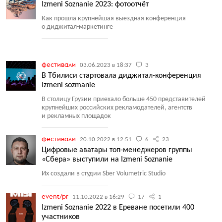
Izmeni Soznanie 2023: фотоотчёт
Как прошла крупнейшая выездная конференция
о диджитал-маркетинге
фестивали
03.06.2023 в 18:37
3
В Тбилиси стартовала диджитал-конференция
Izmeni sozmanie
В столицу Грузии приехало больше 450 представителей
крупнейших российских рекламодателей, агентств
и рекламных площадок
фестивали
20.10.2022 в 12:51
6
23
Цифровые аватары топ-менеджеров группы
«Сбера» выступили на Izmeni Soznanie
Их создали в студии Sber Volumetric Studio
event/pr
11.10.2022 в 16:29
17
1
Izmeni Soznanie 2022 в Ереване посетили 400
участников