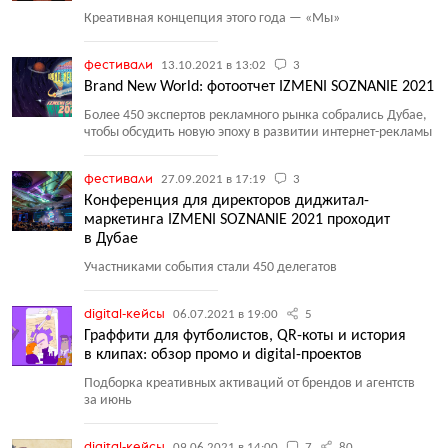
Креативная концепция этого года — «Мы»
фестивали
13.10.2021 в 13:02
3
Brand New World: фотоотчет IZMENI SOZNANIE 2021
Более 450 экспертов рекламного рынка собрались Дубае,
чтобы обсудить новую эпоху в развитии интернет-рекламы
фестивали
27.09.2021 в 17:19
3
Конференция для директоров диджитал-
маркетинга IZMENI SOZNANIE 2021 проходит
в Дубае
Участниками события стали 450 делегатов
digital-кейсы
06.07.2021 в 19:00
5
Граффити для футболистов, QR-коты и история
в клипах: обзор промо и digital-проектов
Подборка креативных активаций от брендов и агентств
за июнь
digital-кейсы
09.06.2021 в 14:00
7
80