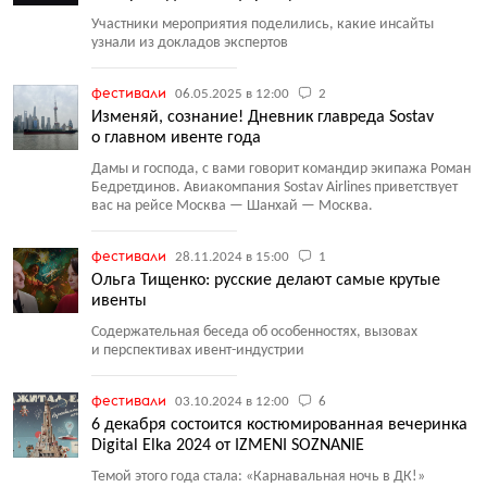
Участники мероприятия поделились, какие инсайты
узнали из докладов экспертов
фестивали
06.05.2025 в 12:00
2
Изменяй, сознание! Дневник главреда Sostav
о главном ивенте года
Дамы и господа, с вами говорит командир экипажа Роман
Бедретдинов. Авиакомпания Sostav Airlines приветствует
вас на рейсе Москва — Шанхай — Москва.
фестивали
28.11.2024 в 15:00
1
Ольга Тищенко: русские делают самые крутые
ивенты
Содержательная беседа об особенностях, вызовах
и перспективах ивент-индустрии
фестивали
03.10.2024 в 12:00
6
6 декабря состоится костюмированная вечеринка
Digital Elka 2024 от IZMENI SOZNANIE
Темой этого года стала: «Карнавальная ночь в ДК!»