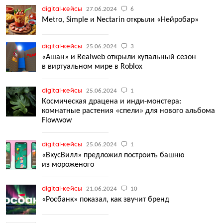
digital-кейсы
27.06.2024
6
Metro, Simple и Nectarin открыли «Нейробар»
digital-кейсы
25.06.2024
3
«Ашан» и Realweb открыли купальный сезон
в виртуальном мире в Roblox
digital-кейсы
25.06.2024
1
Космическая драцена и инди-монстера:
комнатные растения «спели» для нового альбома
Flowwow
digital-кейсы
25.06.2024
1
«ВкусВилл» предложил построить башню
из мороженого
digital-кейсы
21.06.2024
10
«Росбанк» показал, как звучит бренд