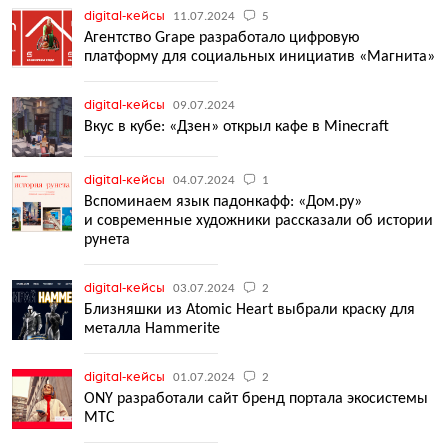
digital-кейсы
11.07.2024
5
Агентство Grape разработало цифровую
платформу для социальных инициатив «Магнита»
digital-кейсы
09.07.2024
Вкус в кубе: «Дзен» открыл кафе в Minecraft
digital-кейсы
04.07.2024
1
Вспоминаем язык падонкафф: «Дом.ру»
и современные художники рассказали об истории
рунета
digital-кейсы
03.07.2024
2
Близняшки из Atomic Heart выбрали краску для
металла Hammerite
digital-кейсы
01.07.2024
2
ONY разработали сайт бренд портала экосистемы
МТС