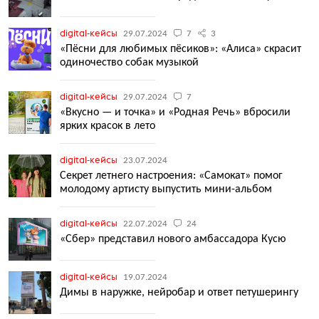
digital-кейсы
29.07.2024
7
3
«Пёсни для любимых пёсиков»: «Алиса» скрасит
одиночество собак музыкой
digital-кейсы
29.07.2024
7
«Вкусно — и точка» и «Родная Речь» вбросили
ярких красок в лето
digital-кейсы
23.07.2024
Секрет летнего настроения: «Самокат» помог
молодому артисту выпустить мини-альбом
digital-кейсы
22.07.2024
24
«Сбер» представил нового амбассадора Кусю
digital-кейсы
19.07.2024
Димы в наружке, нейробар и ответ петушерингу