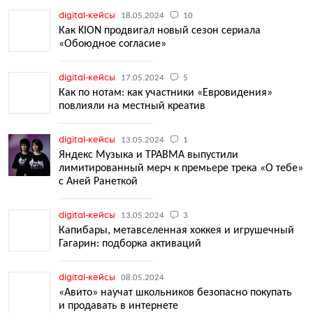
digital-кейсы
18.05.2024
10
Как KION продвигал новый сезон сериала
«Обоюдное согласие»
digital-кейсы
17.05.2024
5
Как по нотам: как участники «Евровидения»
повлияли на местный креатив
digital-кейсы
13.05.2024
1
Яндекс Музыка и ТРАВМА выпустили
лимитированный мерч к премьере трека «О тебе»
с Аней Ранеткой
digital-кейсы
13.05.2024
3
Капибары, метавселенная хоккея и игрушечный
Гагарин: подборка активаций
digital-кейсы
08.05.2024
«Авито» научат школьников безопасно покупать
и продавать в интернете