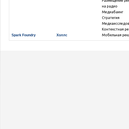
Размещение ре
на радио
Медиабаинг
Стратегия
Медиаисследо
Контекстная р
Spark Foundry
Холлс
Мобильная рек