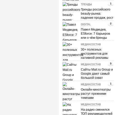
SEO и контекстная
1
ТРЕНДЫ
реклама
Тренды российского
beauty-рынка:
падение продаж, рост
e-commerce и
2
DIGITAL
персонализация
Павел Медведев,
ESforce: 7 барьеров
или о чём бренды
спрашивают
МЕДИАСОСТАВ
киберспорт?
30+ полезных
инструментов для
нативной рекламы
5
МЕДИАСОСТАВ
Сайты Mail.ru Group и
Google дают самый
большой охват
видеорекламы в
1
МЕДИАСОСТАВ
Рунете
Онлайн-кинотеатры
растут прежними
темпами
МЕДИАСОСТАВ
На радио сменился
ТОП рекламодателей