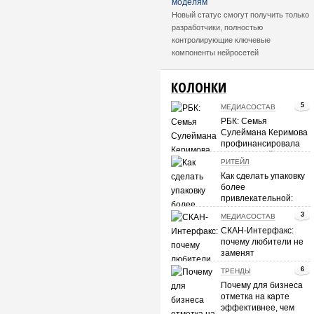
моделям
Новый статус смогут получить только
разработчики, полностью
контролирующие ключевые
компоненты нейросетей
КОЛОНКИ
5
МЕДИАСОСТАВ
РБК: Семья
Сулеймана Керимова
профинансировала
покупку «Лайсы»
РИТЕЙЛ
группой «Вера-
Как сделать упаковку
Олимп»
более
привлекательной:
мнение
3
МЕДИАСОСТАВ
потребителей
СКАН-Интерфакс:
почему любители не
заменят
профессиональную
6
ТРЕНДЫ
журналистику
Почему для бизнеса
отметка на карте
эффективнее, чем