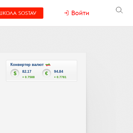
Войти
ШКОЛА
SOSTAV
Конвертер валют
82.17
94.84
$
€
+ 0.7588
+ 0.7781