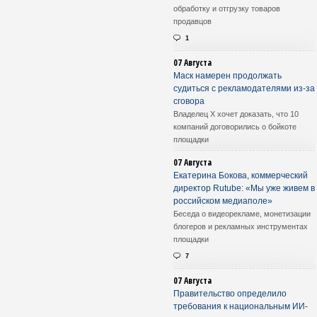
обработку и отгрузку товаров
продавцов
1
07 Августа
Маск намерен продолжать
судиться с рекламодателями из-за
сговора
Владелец X хочет доказать, что 10
компаний договорились о бойкоте
площадки
07 Августа
Екатерина Бокова, коммерческий
директор Rutube: «Мы уже живем в
российском медиаполе»
Беседа о видеорекламе, монетизации
блогеров и рекламных инструментах
площадки
7
07 Августа
Правительство определило
требования к национальным ИИ-