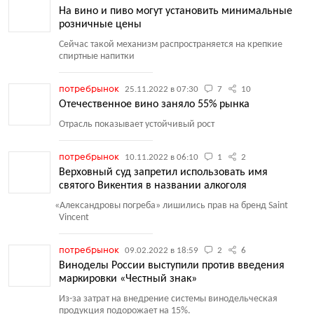
На вино и пиво могут установить минимальные
розничные цены
Сейчас такой механизм распространяется на крепкие
спиртные напитки
потребрынок
25.11.2022 в 07:30
7
10
Отечественное вино заняло 55% рынка
Отрасль показывает устойчивый рост
потребрынок
10.11.2022 в 06:10
1
2
Верховный суд запретил использовать имя
святого Викентия в названии алкоголя
«
Александровы погреба» лишились прав на бренд Saint
Vincent
потребрынок
09.02.2022 в 18:59
2
6
Виноделы России выступили против введения
маркировки «Честный знак»
Из-за затрат на внедрение системы винодельческая
продукция подорожает на 15%.