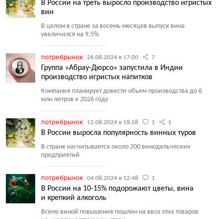
В России на треть выросло производство игристых
вин
В целом в стране за восемь месяцев выпуск вина
увеличился на 9,5%
потребрынок
26.08.2024 в 17:00
7
Группа «Абрау-Дюрсо» запустила в Индии
производство игристых напитков
Компания планирует довести объем производства до 6
млн литров к 2026 году
потребрынок
12.08.2024 в 18:58
1
1
В России выросла популярность винных туров
В стране насчитывается около 200 винодельческих
предприятий
потребрынок
04.08.2024 в 12:48
1
В России на 10-15% подорожают цветы, вина
и крепкий алкоголь
Всему виной повышение пошлин на ввоз этих товаров