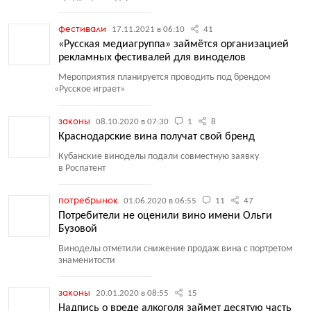
фестивали
17.11.2021 в 06:10
41
«Русская медиагруппа» займётся организацией
рекламных фестивалей для виноделов
Мероприятия планируется проводить под брендом
«
Русское играет»
законы
08.10.2020 в 07:30
1
8
Краснодарские вина получат свой бренд
Кубанские виноделы подали совместную заявку
в Роспатент
потребрынок
01.06.2020 в 06:55
11
47
Потребители не оценили вино имени Ольги
Бузовой
Виноделы отметили снижение продаж вина с портретом
знаменитости
законы
20.01.2020 в 08:55
15
Надпись о вреде алкоголя займет десятую часть