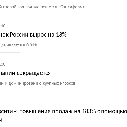
 второй год подряд остается
«
Отисифарм»
:10
ок России вырос на 13%
ценивается в 0,01%
:00
паний сокращается
ции и доминированию крупных игроков
всити»: повышение продаж на 183% с помощью
и