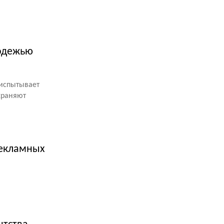
лодежью
 испытывает
храняют
рекламных