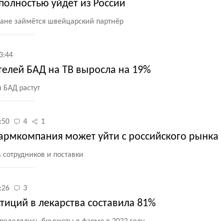
 полностью уйдёт из России
ране займётся швейцарский партнёр
3:44
телей БАД на ТВ выросла на 19%
 БАД растут
:50
4
1
армкомпания может уйти с российского рынка
 сотрудников и поставки
:26
3
тиций в лекарства составила 81%