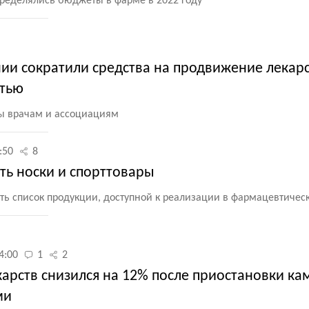
пределялись бюджеты в фарме в 2022 году
и сократили средства на продвижение лекар
стью
ы врачам и ассоциациям
:50
8
ть носки и спорттовары
ь список продукции, доступной к реализации в фармацевтичес
4:00
1
2
арств снизился на 12% после приостановки ка
ми