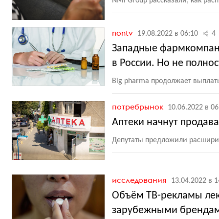
NMi Group рассказали, как рас
nontv
19.08.2022 в 06:10
4
Западные фармкомпани
в России. Но не полно
Big pharma продолжает выплат
потребрынок
10.06.2022 в 06
Аптеки начнут продава
Депутаты предложили расширит
исследования
13.04.2022 в 1
Объём ТВ-рекламы лек
зарубежными бренда