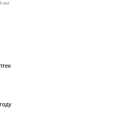
й хит
птек
году