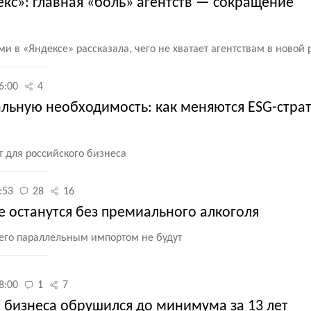
кс»: главная «боль» агентств — сокращение
ми в «Яндексе» рассказала, чего не хватает агентствам в новой
6:00
4
альную необходимость: как меняются ESG-стра
т для российского бизнеса
:53
28
16
е останутся без премиального алкоголя
 его параллельным импортом не будут
8:00
1
7
 бизнеса обрушился до минимума за 13 лет