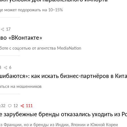
оде может подорожать на 10−15%
17
 во «ВКонтакте»
оте с соцсетью от агентства MediaNation
4
6
ибаются»: как искать бизнес-партнёров в Кит
ваться на мошенников
:32
12
111
е зарубежные бренды отказались уходить из Р
из Франции, но и бренды из Индии, Японии и Южной Кореи