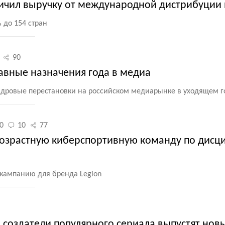
ичил выручку от международной дистрибуции 
 до 154 стран
90
главные назначения года в медиа
адровые перестановки на российском медиарынке в уходящем г
00
10
77
 возрастную киберспортивную команду по дисц
 кампанию для бренда Legion
 создатели популярного сериала выпустят нов