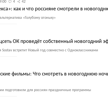
9:00
4
42
кса»: как и что россияне смотрели в новогод
 альтернатива
«
Голубому огоньку»
оцсеть ОК проведёт собственный новогодний э
ря Sostav встретит Новый год совместно с Одноклассниками
тские фильмы: Что смотреть в новогоднюю ночь
нии подготовили для россиян праздничные программы