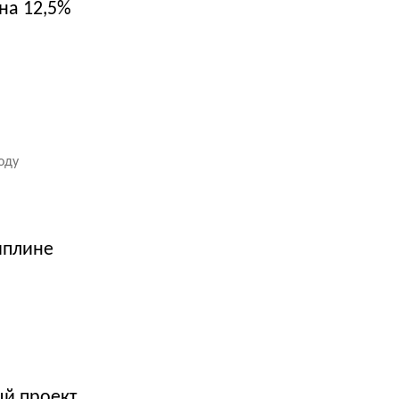
на 12,5%
оду
иплине
ый проект