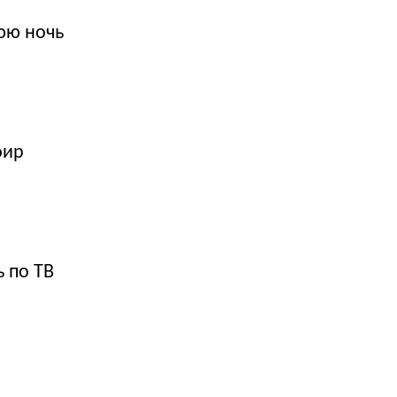
нюю ночь
фир
 по ТВ