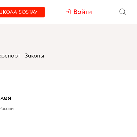
Войти
ШКОЛА
SOSTAV
ерспорт
Законы
илея
 России