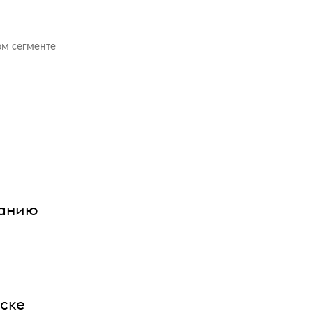
%
ом сегменте
панию
иске