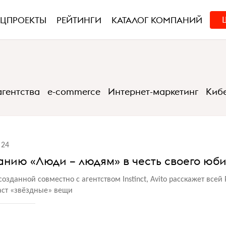
ЕЦПРОЕКТЫ
РЕЙТИНГИ
КАТАЛОГ КОМПАНИЙ
-агентства
e-commerce
Интернет-маркетинг
Киб
24
панию «Люди – людям» в честь своего юб
зданной совместно с агентством Instinct, Avito расскажет всей
аст
«
звёздные» вещи