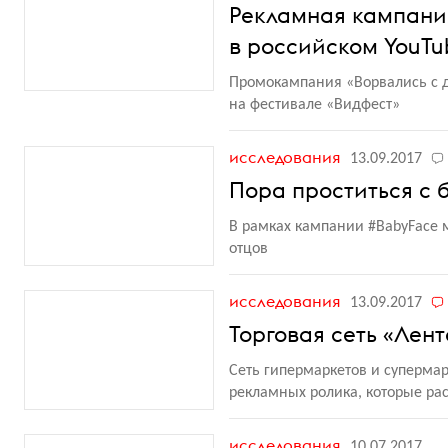
Рекламная кампани
в российском YouTu
Промокампания
«
Ворвались с 
на фестивале
«
Видфест»
исследования
13.09.2017
Пора проститься с б
В рамках кампании #BabyFace 
отцов
исследования
13.09.2017
Торговая сеть «Лен
Сеть гипермаркетов и суперма
рекламных ролика, которые ра
исследования
10.07.2017