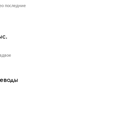
део последние
ыс.
 вдвое
реводы