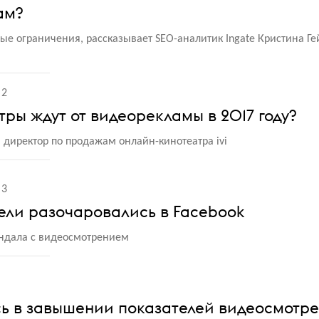
ам?
ые ограничения, рассказывает SEO-аналитик Ingate Кристина Ге
2
тры ждут от видеорекламы в 2017 году?
 директор по продажам онлайн-кинотеатра ivi
3
ели разочаровались в Facebook
ндала с видеосмотрением
сь в завышении показателей видеосмотр