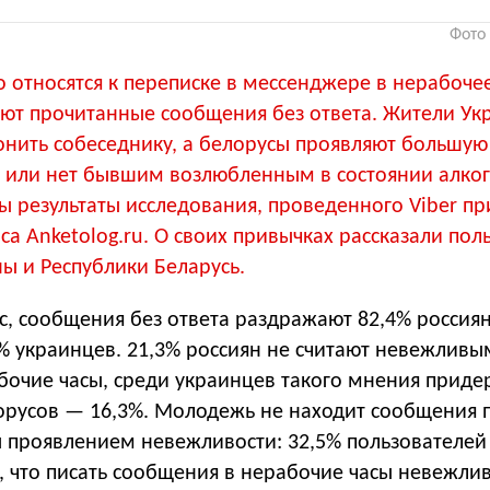
Фото 
 относятся к переписке в мессенджере в нерабоче
ают прочитанные сообщения без ответа. Жители Ук
онить собеседнику, а белорусы проявляют большую
ть или нет бывшим возлюбленным в состоянии алко
ы результаты исследования, проведенного Viber пр
са Anketolog.ru. О своих привычках рассказали пол
ны и Республики Беларусь.
с, сообщения без ответа раздражают 82,4% россиян
% украинцев. 21,3% россиян не считают невежливы
абочие часы, среди украинцев такого мнения прид
лорусов — 16,3%. Молодежь не находит сообщения 
ы проявлением невежливости: 32,5% пользователе
т, что писать сообщения в нерабочие часы невежлив