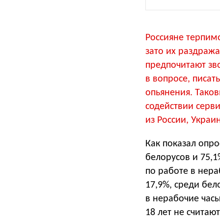
Россияне терпимо
зато их раздраж
предпочитают зв
в вопросе, писа
опьянения. Таков
содействии серви
из России, Украи
Как показал опро
белорусов и 75,1
по работе в нер
17,9%, среди бе
в нерабочие час
18 лет не считаю