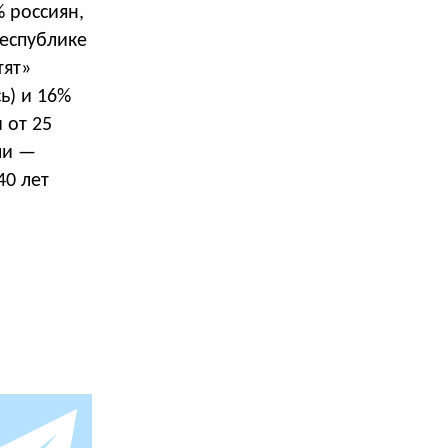
% россиян,
Республике
тят»
ь) и 16%
 от 25
ли —
40 лет