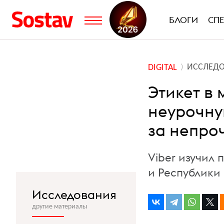
БЛОГИ
СП
ИССЛЕД
DIGITAL
Этикет в
неурочну
за непро
Viber изучил 
и Республики
Исследования
другие материалы