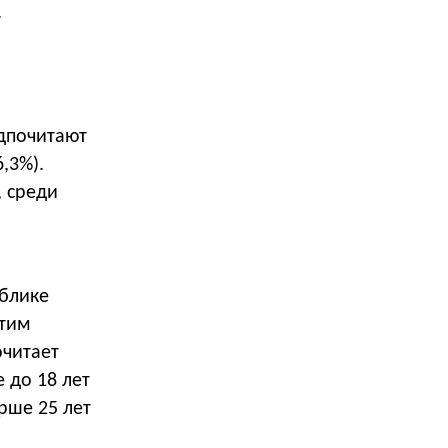
.
дпочитают
,3%).
, среди
ублике
этим
очитает
 до 18 лет
рше 25 лет