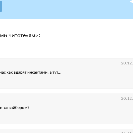
ими читателями:
20.12
час как вдарят инсайтами, а тут...
20.12
уется вайбером?