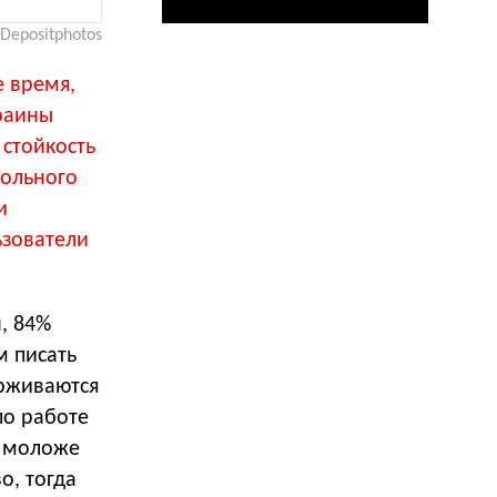
Depositphotos
е время,
раины
 стойкость
гольного
и
ьзователи
, 84%
м писать
ерживаются
по работе
й моложе
о, тогда