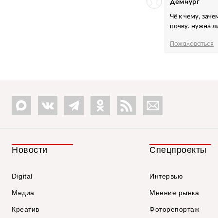
Демиург
Чё к чему, зач
почву. нужна л
Пожаловаться
Новости
Спецпроекты
Digital
Интервью
Медиа
Мнение рынка
Креатив
Фоторепортаж