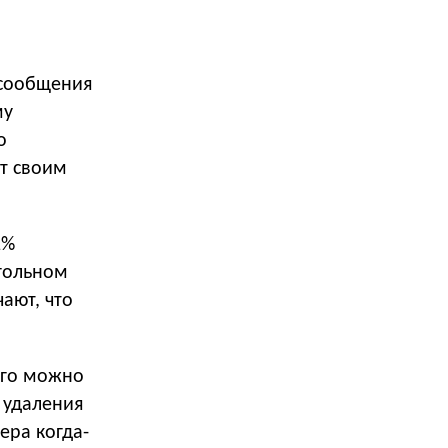
 сообщения
му
о
ут своим
1%
огольном
ают, что
его можно
 удаления
ера когда-