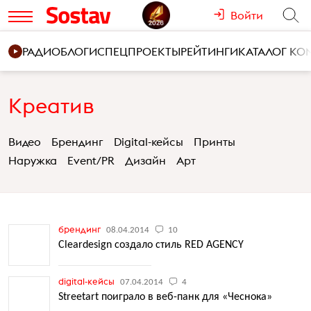
Войти
РАДИО
БЛОГИ
СПЕЦПРОЕКТЫ
РЕЙТИНГИ
КАТАЛОГ К
Креатив
Видео
Брендинг
Digital-кейсы
Принты
Наружка
Event/PR
Дизайн
Арт
брендинг
08.04.2014
10
Cleardesign создало стиль RED AGENCY
digital-кейсы
07.04.2014
4
Streetart поиграло в веб-панк для «Чеснока»