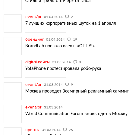
Cтиль и гриль «Тетчер» от Dada
event/pr
01.04.2014
2
7 лучших корпоративных шуток на 1 апреля
брендинг
01.04.2014
19
BrandLab послало всех в «ОППУ!»
digital-кейсы
31.03.2014
3
YotaPhone протестировала робо-рука
event/pr
31.03.2014
9
Москва проведет Всемирный рекламный саммит
event/pr
31.03.2014
World Communication Forum вновь едет в Москву
принты
31.03.2014
26