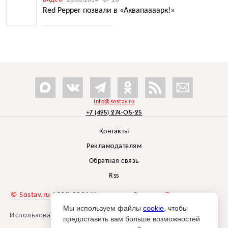
Red Pepper позвали в «Аквапаааарк!»
info@sostav.ru
+7 (495) 274-05-25
Контакты
Рекламодателям
Обратная связь
Rss
© Sostav.ru
1998-2026 Независимый проект
брендингового
агентства Depot
Мы используем файлы
cookie
, чтобы
Использование материалов Sostav.ru допустимо только при
предоставить вам больше возможностей
указании источника.