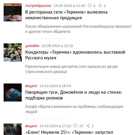
потребрынок
19.09.2024 в 11:20
2
2
В ресторанах сети «Теремок» выявлена
некачественная продукция
После обнаружения нарушений Роспотребнадзор проверит
и другие точки общепита
дизайн
22.08.2024 в 12:10
Кондитеры «Теремка» вдохновились выставкой
Русского музея
Презентация новых десертов сети прошла во дворе
Строгановского дворца
видео
13.03.2024 в 16:54
Говорящие гуси, Домовёнок и люди на стенах:
подборка роликов
Google обратил внимание на проблемы слабовидящих
людей
видео
15.02.2024 в 17:22
27
1
«Блин! Неужели 25!»: «Теремок» запустил