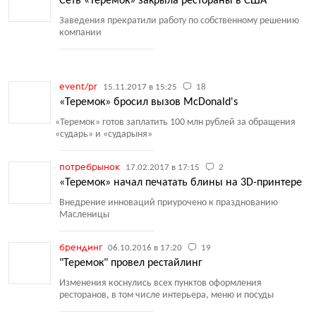
Сеть «Теремок» закрыла рестораны в США
Заведения прекратили работу по собственному решению
компании
event/pr
15.11.2017 в 15:25
18
«Теремок» бросил вызов McDonald's
«
Теремок» готов заплатить 100 млн рублей за обращения
«
сударь» и «сударыня»
потребрынок
17.02.2017 в 17:15
2
«Теремок» начал печатать блины на 3D-принтере
Внедрение инноваций приурочено к празднованию
Масленицы
брендинг
06.10.2016 в 17:20
19
"Теремок" провел рестайлинг
Изменения коснулись всех пунктов оформления
ресторанов, в том числе интерьера, меню и посуды