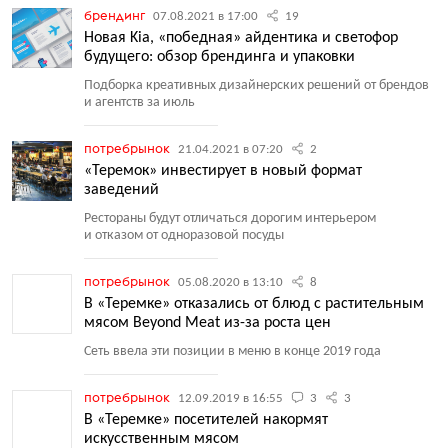
брендинг
07.08.2021 в 17:00
19
Новая Kia, «победная» айдентика и светофор
будущего: обзор брендинга и упаковки
Подборка креативных дизайнерских решений от брендов
и агентств за июль
потребрынок
21.04.2021 в 07:20
2
«Теремок» инвестирует в новый формат
заведений
Рестораны будут отличаться дорогим интерьером
и отказом от одноразовой посуды
потребрынок
05.08.2020 в 13:10
8
В «Теремке» отказались от блюд с растительным
мясом Beyond Meat из-за роста цен
Сеть ввела эти позиции в меню в конце 2019 года
потребрынок
12.09.2019 в 16:55
3
3
В «Теремке» посетителей накормят
искусственным мясом