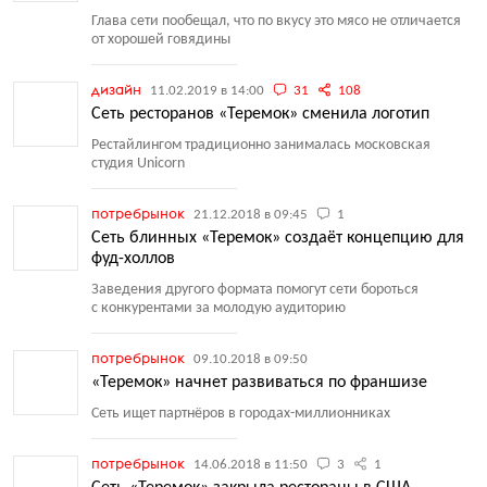
Глава сети пообещал, что по вкусу это мясо не отличается
от хорошей говядины
дизайн
11.02.2019 в 14:00
31
108
Cеть ресторанов «Теремок» сменила логотип
Рестайлингом традиционно занималась московская
студия Unicorn
потребрынок
21.12.2018 в 09:45
1
Сеть блинных «Теремок» создаёт концепцию для
фуд-холлов
Заведения другого формата помогут сети бороться
с конкурентами за молодую аудиторию
потребрынок
09.10.2018 в 09:50
«Теремок» начнет развиваться по франшизе
Сеть ищет партнёров в городах-миллионниках
потребрынок
14.06.2018 в 11:50
3
1