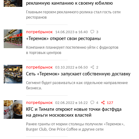
рекламную кампанию к своему юбилею
Главным героем рекламного ролика стал гость сети
ресторанов
потребрынок
14.06.2023 в 16:40
3
«Теремок» откроет свои рестораны
Компания планирует постепенно уйти с фудкортов
в торговых центров
потребрынок
03.10.2022 в 06:50
2
Сеть «Теремок» запускает собственную доставку
Сегмент будет развиваться как отдельное направление
бизнеса.
потребрынок
02.06.2022 в 16:22
4
127
KFC и Тимати откроют новые точки фастфуда
на деньги московских властей
Ранее гранты от мэрии столицы получили
«
Теремок»,
Burger Club, One Price Coffee и другие сети