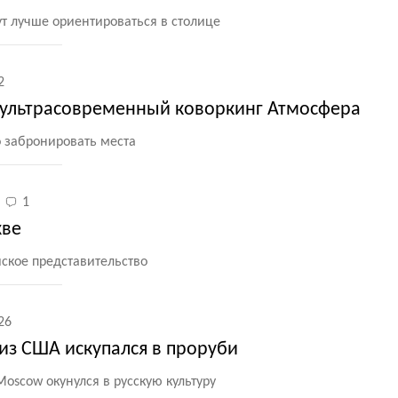
т лучше ориентироваться в столице
2
 ультрасовременный коворкинг Атмосфера
 забронировать места
1
кве
ское представительство
26
из США искупался в проруби
Moscow окунулся в русскую культуру