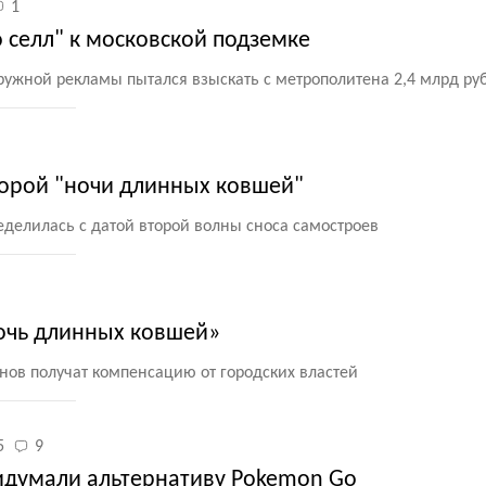
1
о селл" к московской подземке
ужной рекламы пытался взыскать с метрополитена 2,4 млрд ру
торой "ночи длинных ковшей"
делилась с датой второй волны сноса самостроев
ночь длинных ковшей»
ов получат компенсацию от городских властей
5
9
идумали альтернативу Pokemon Go