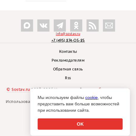
info@sostav.ru
+7 (495) 274-05-25
Контакты
Рекламодателям
Обратная связь
Rss
© Sostav.ru
1998-2026 Независимый проект
брендингового
агентства Depot
Мы используем файлы
cookie
, чтобы
Использование материалов Sostav.ru допустимо только при
предоставить вам больше возможностей
указании источника.
при использовании сайта.
Дизайн сайта -
Liqium
.
18+
OK