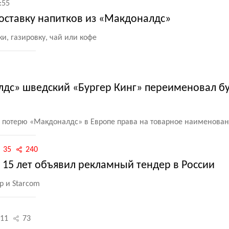
:55
доставку напитков из «Макдоналдс»
и, газировку, чай или кофе
лдс» шведский «Бургер Кинг» переименовал б
а потерю
«
Макдоналдс» в Европе права на товарное наименова
35
240
 15 лет объявил рекламный тендер в России
 и Starcom
11
73