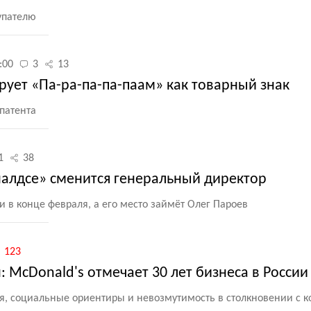
упателю
:00
3
13
рует «Па-ра-па-па-паам» как товарный знак
спатента
1
38
алдсе» сменится генеральный директор
 в конце февраля, а его место займёт Олег Пароев
123
 McDonald's отмечает 30 лет бизнеса в России
я, социальные ориентиры и невозмутимость в столкновении с 