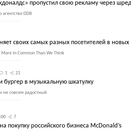
акдоналдс» пропустил свою рекламу через шре
о агентство DDB
яет своих самых разных посетителей в новых
More In Common Than We Think
1
21
и бургер в музыкальную шкатулку
и не совсем радостный
:00
7
а покупку российского бизнеса McDonald’s