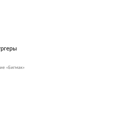
ургеры
ние
«
Бигмак»