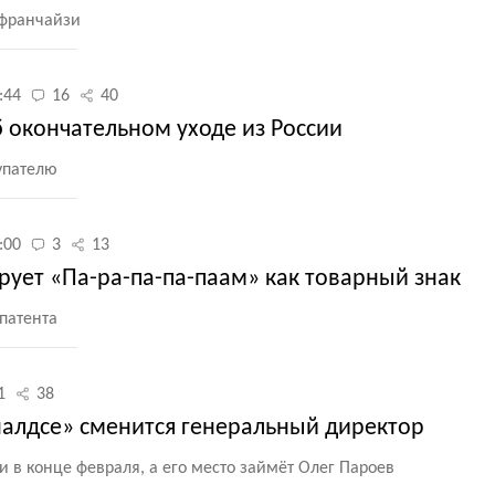
 франчайзи
:44
16
40
 окончательном уходе из России
упателю
:00
3
13
рует «Па-ра-па-па-паам» как товарный знак
спатента
1
38
алдсе» сменится генеральный директор
 в конце февраля, а его место займёт Олег Пароев