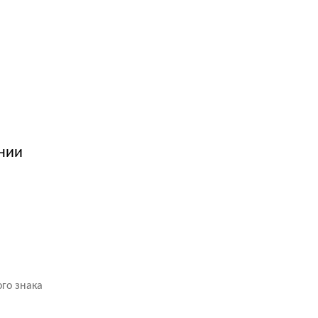
ании
го знака