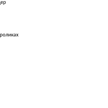
дер
 роликах