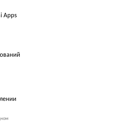
i Apps
дований
елении
дном