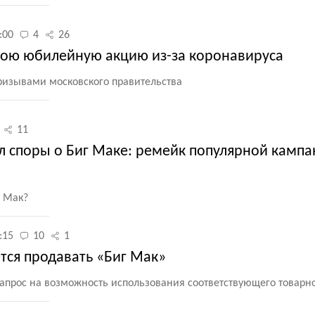
:00
4
26
вою юбилейную акцию из-за коронавируса
призывами московского правительства
11
л споры о Биг Маке: ремейк популярной камп
г Мак?
:15
10
1
тся продавать «Биг Мак»
запрос на возможность использования соответствующего товарно