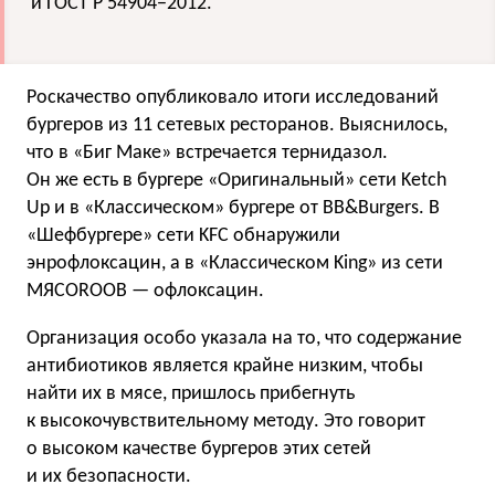
и ГОСТ Р 54904−2012
.
Роскачество опубликовало итоги исследований
бургеров из 11 сетевых ресторанов. Выяснилось,
что в «Биг Маке» встречается тернидазол.
Он же есть в бургере «Оригинальный» сети Ketch
Up и в «Классическом» бургере от BB&Burgers. В
«Шефбургере» сети KFC обнаружили
энрофлоксацин, а в «Классическом King» из сети
МЯСОROOB — офлоксацин.
Организация особо указала на то, что содержание
антибиотиков является крайне низким, чтобы
найти их в мясе, пришлось прибегнуть
к высокочувствительному методу. Это говорит
о высоком качестве бургеров этих сетей
и их безопасности.