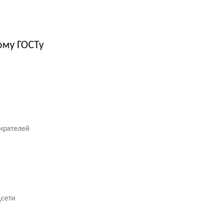
ому ГОСТу
ирателей
цсети