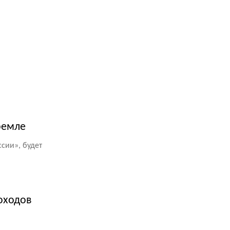
ремле
сии», будет
оходов