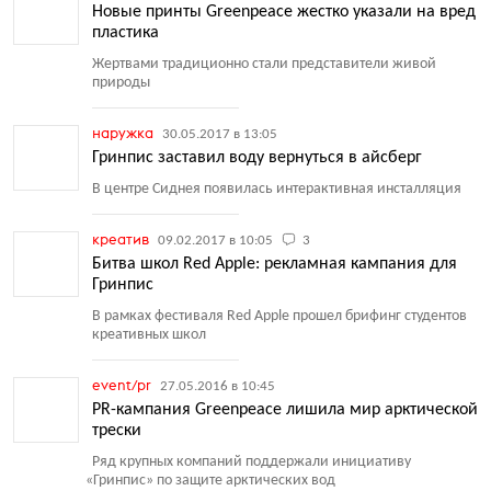
Новые принты Greenpeace жестко указали на вред
пластика
Жертвами традиционно стали представители живой
природы
наружка
30.05.2017 в 13:05
Гринпис заставил воду вернуться в айсберг
В центре Сиднея появилась интерактивная инсталляция
креатив
09.02.2017 в 10:05
3
Битва школ Red Apple: рекламная кампания для
Гринпис
В рамках фестиваля Red Apple прошел брифинг студентов
креативных школ
event/pr
27.05.2016 в 10:45
PR-кампания Greenpeace лишила мир арктической
трески
Ряд крупных компаний поддержали инициативу
«
Гринпис» по защите арктических вод