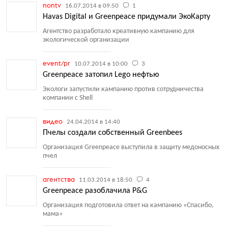
nontv
16.07.2014 в 09:50
1
Havas Digital и Greenpeace придумали ЭкоКарту
Агентство разработало креативную кампанию для
экологической организации
event/pr
10.07.2014 в 10:00
3
Greenpeace затопил Lego нефтью
Экологи запустили кампанию против сотрудничества
компании с Shell
видео
24.04.2014 в 14:40
Пчелы создали собственный Greenbees
Организация Greenpeace выступила в защиту медоносных
пчел
агентства
11.03.2014 в 18:50
4
Greenpeace разоблачила P&G
Организация подготовила ответ на кампанию
«
Спасибо,
мама»