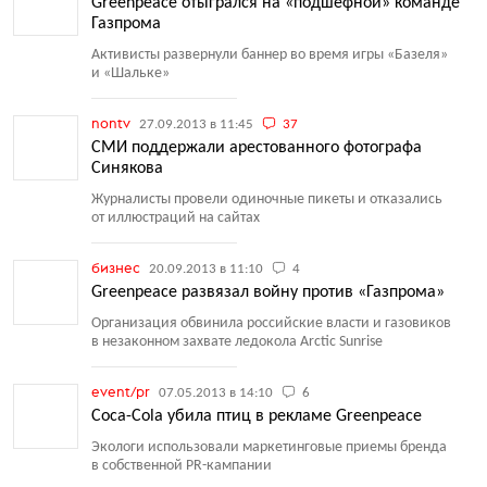
Greenpeace отыгрался на «подшефной» команде
Газпрома
Активисты развернули баннер во время игры
«
Базеля»
и «Шальке»
nontv
27.09.2013 в 11:45
37
СМИ поддержали арестованного фотографа
Синякова
Журналисты провели одиночные пикеты и отказались
от иллюстраций на сайтах
бизнес
20.09.2013 в 11:10
4
Greenpeace развязал войну против «Газпрома»
Организация обвинила российские власти и газовиков
в незаконном захвате ледокола Arctic Sunrise
event/pr
07.05.2013 в 14:10
6
Coca-Cola убила птиц в рекламе Greenpeace
Экологи использовали маркетинговые приемы бренда
в собственной PR-кампании