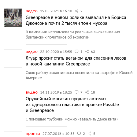
видео
19.05.2021 в 16:10
2
Greenpeace в новом ролике вывалил на Бориса
Джонсона почти 2 тысячи тонн мусора
В кампании использовали реальные высказывания
британских политиков об экологии
видео
22.10.2020 в 15:55
1
63
Ягуар просит стать веганом для спасения лесов
в новой кампании Greenpeace
Свою работу экоактивисты посвятили катастрофе в Южной
Америке
видео
14.11.2019 в 18:25
7
18
Оружейный магазин продает автомат
из одноразового пластика в проекте Possible
и Greenpeace
С помощью трубочки можно
«
завалить даже кита»
принты
27.07.2018 в 10:35
2
5