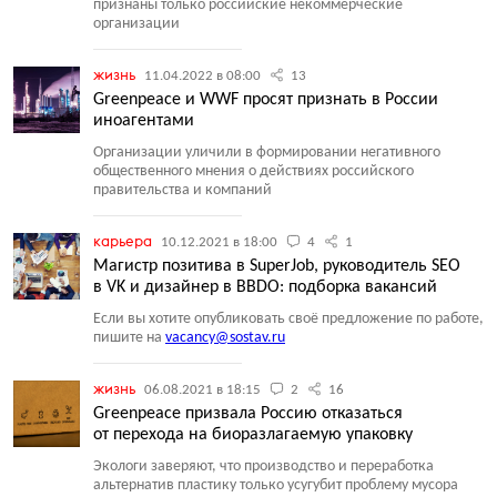
признаны только российские некоммерческие
организации
жизнь
11.04.2022 в 08:00
13
Greenpeace и WWF просят признать в России
иноагентами
Организации уличили в формировании негативного
общественного мнения о действиях российского
правительства и компаний
карьера
10.12.2021 в 18:00
4
1
Магистр позитива в SuperJob, руководитель SEO
в VK и дизайнер в BBDO: подборка вакансий
Если вы хотите опубликовать своё предложение по работе,
пишите на
vacancy@sostav.ru
жизнь
06.08.2021 в 18:15
2
16
Greenpeace призвала Россию отказаться
от перехода на биоразлагаемую упаковку
Экологи заверяют, что производство и переработка
альтернатив пластику только усугубит проблему мусора