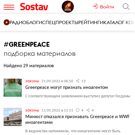
Войти
РАДИО
БЛОГИ
СПЕЦПРОЕКТЫ
РЕЙТИНГИ
КАТАЛОГ К
#
GREENPEACE
подборка материалов
Найдено 29 материалов
законы
21.09.2022 в 06:50
13
Greenpeace могут признать иноагентом
С соответствующим заявлением выступил депутат Госдумы
законы
11.05.2022 в 11:11
4
4
Минюст отказался признавать Greenpeace и WWF
иноагентами
В ведомстве напомнили, что иноагентами могут быть