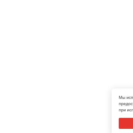
Мы ис
предос
при ис