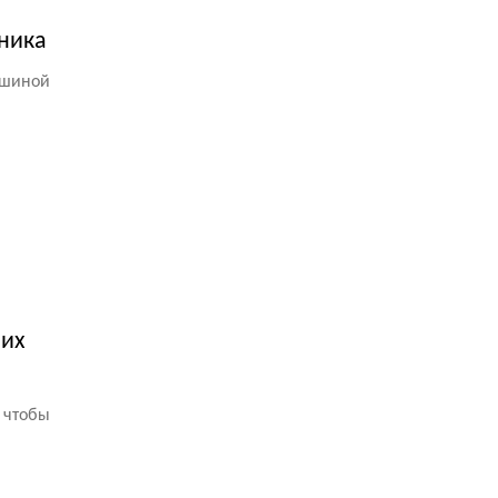
щника
ашиной
 их
 чтобы