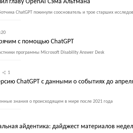
лил главу OpenAI Сэма Альтмана
отчика ChatGPT покинули сооснователь и трое старших исследо
:20
зрячим с помощью ChatGPT
стники программы Microsoft Disability Answer Desk
1
ерсию ChatGPT с данными о событиях до апрел
ченные знания о происходящем в мире после 2021 года
тальная айдентика: дайджест материалов неде