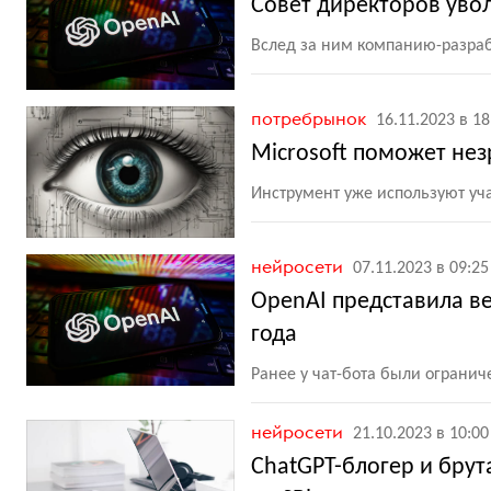
Совет директоров уво
Вслед за ним компанию-разраб
потребрынок
16.11.2023 в 18
Microsoft поможет не
Инструмент уже используют уча
нейросети
07.11.2023 в 09:25
OpenAI представила в
года
Ранее у чат-бота были ограни
нейросети
21.10.2023 в 10:00
ChatGPT-блогер и бру