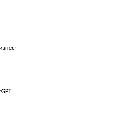
изнес-
tGPT