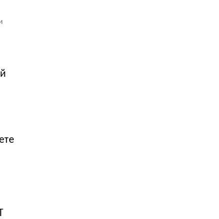
и
ей
ете
T