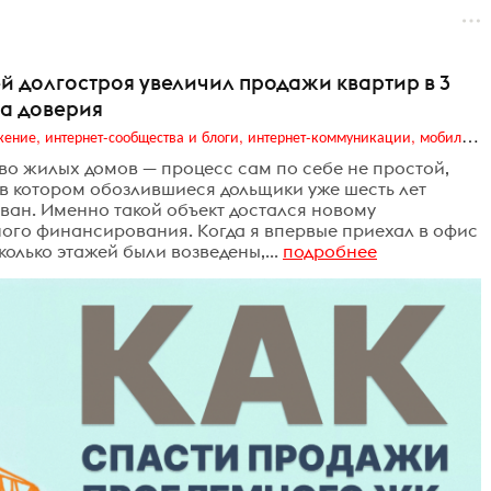
й долгостроя увеличил продажи квартир в 3
са доверия
Digital (web-дизайн, интернет-реклама и продвижение, интернет-сообщества и блоги, интернет-коммуникации, мобильный маркетинг, реклама на цифровых экранах)
во жилых домов — процесс сам по себе не простой,
 в котором обозлившиеся дольщики уже шесть лет
ован. Именно такой объект достался новому
ого финансирования. Когда я впервые приехал в офис
олько этажей были возведены,...
подробнее