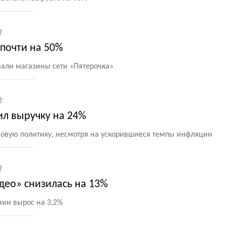
2
почти на 50%
зали магазины сети
«
Пятерочка»
2
ил выручку на 24%
новую политику, несмотря на ускорившиеся темпы инфляции
2
део» снизилась на 13%
ии вырос на 3,2%