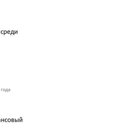
 среди
 года
ансовый