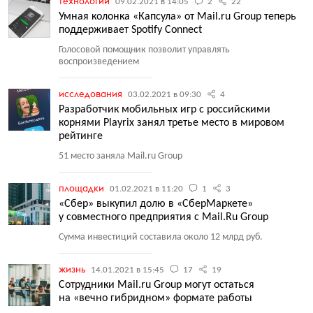
технологии
09.02.2021 в 14:05
2
22
Умная колонка «Капсула» от Mail.ru Group теперь
поддерживает Spotify Connect
Голосовой помощник позволит управлять
воспроизведением
исследования
03.02.2021 в 09:30
4
Разработчик мобильных игр с российскими
корнями Playrix занял третье место в мировом
рейтинге
51 место заняла Mail.ru Group
площадки
01.02.2021 в 11:20
1
3
«Сбер» выкупил долю в «СберМаркете»
у совместного предприятия с Mail.Ru Group
Сумма инвестиций составила около 12 млрд руб.
жизнь
14.01.2021 в 15:45
17
19
Сотрудники Mail.ru Group могут остаться
на «вечно гибридном» формате работы