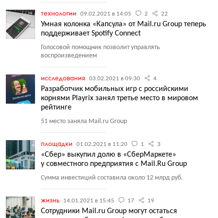
технологии
09.02.2021 в 14:05
2
22
Умная колонка «Капсула» от Mail.ru Group теперь
поддерживает Spotify Connect
Голосовой помощник позволит управлять
воспроизведением
исследования
03.02.2021 в 09:30
4
Разработчик мобильных игр с российскими
корнями Playrix занял третье место в мировом
рейтинге
51 место заняла Mail.ru Group
площадки
01.02.2021 в 11:20
1
3
«Сбер» выкупил долю в «СберМаркете»
у совместного предприятия с Mail.Ru Group
Сумма инвестиций составила около 12 млрд руб.
жизнь
14.01.2021 в 15:45
17
19
Сотрудники Mail.ru Group могут остаться