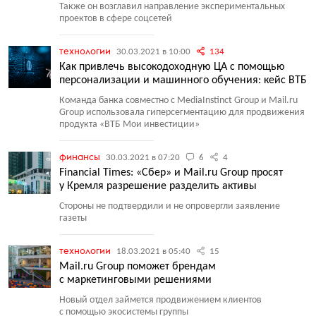
Также он возглавил направление экспериментальных
проектов в сфере соцсетей
технологии
30.03.2021 в 10:00
134
Как привлечь высокодоходную ЦА с помощью
персонализации и машинного обучения: кейс ВТБ
Команда банка совместно с MediaInstinct Group и Mail.ru
Group использовала гиперсегментацию для продвижения
продукта
«
ВТБ Мои инвестиции»
финансы
30.03.2021 в 07:20
6
4
Financial Times: «Сбер» и Mail.ru Group просят
у Кремля разрешение разделить активы
Стороны не подтвердили и не опровергли заявление
газеты
технологии
18.03.2021 в 05:40
15
Mail.ru Group поможет брендам
с маркетинговыми решениями
Новый отдел займется продвижением клиентов
с помощью экосистемы группы