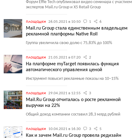
Форум Effie Tech опубликовал видео семинара с участием
экспертов Mail.ru Group и X5 Retail Group
площадки
26.05.2021 в 10:50
1
6
Mail.ru Group стала единственным владельцем
рекламной платформы Native Roll
Группа увеличила свою долю с 75,83% до 100%
площадки
21.05.2021 в 07:20
2
На платформе myTarget появилась функция
автоматического управления ценой
Инструмент повысит рекламные показы на 10−15%
площадки
29.04.2021 в 12:55
3
Mail.Ru Group отчиталась о росте рекламной
выручки на 22%
Общий доход компании составил 28,3 млрд рублей
площадки
10.04.2021 в 16:30
3
5
Как и зачем Mail.ru Group провела редизайн