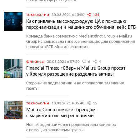
проектов в сфере соцсетей
технологии
30.03.2021 в 10:00
134
Как привлечь высокодоходную ЦА с помощью
персонализации и машинного обучения: кейс ВТБ
Команда банка совместно с MediaInstinct Group и Mail.ru
Group использовала гиперсегментацию для продвижения
продукта
«
ВТБ Мои инвестиции»
финансы
30.03.2021 в 07:20
6
4
Financial Times: «Сбер» и Mail.ru Group просят
у Кремля разрешение разделить активы
Стороны не подтвердили и не опровергли заявление
газеты
технологии
18.03.2021 в 05:40
15
Mail.ru Group поможет брендам
с маркетинговыми решениями
Новый отдел займется продвижением клиентов
с помощью экосистемы группы