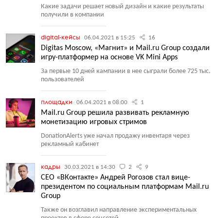
Какие задачи решает новый дизайн и какие результаты
получили в компании
digital-кейсы
06.04.2021 в 15:25
16
Digitas Moscow, «Магнит» и Mail.ru Group создали
игру-платформер на основе VK Mini Apps
За первые 10 дней кампании в нее сыграли более 725 тыс.
пользователей
площадки
06.04.2021 в 08:00
1
Mail.ru Group решила развивать рекламную
монетизацию игровых стримов
DonationAlerts уже начал продажу инвентаря через
рекламный кабинет
кадры
30.03.2021 в 14:30
2
9
CEO «ВКонтакте» Андрей Рогозов стал вице-
президентом по социальным платформам Mail.ru
Group
Также он возглавил направление экспериментальных