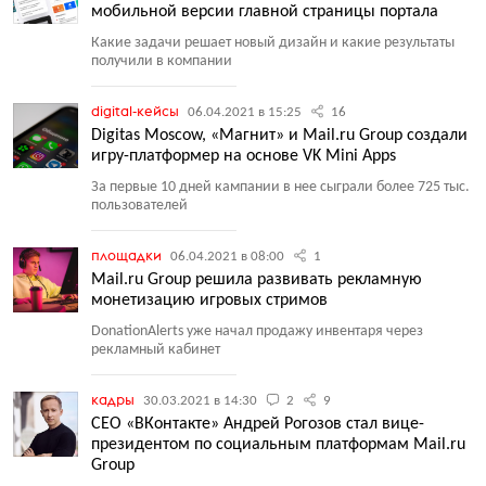
мобильной версии главной страницы портала
Какие задачи решает новый дизайн и какие результаты
получили в компании
digital-кейсы
06.04.2021 в 15:25
16
Digitas Moscow, «Магнит» и Mail.ru Group создали
игру-платформер на основе VK Mini Apps
За первые 10 дней кампании в нее сыграли более 725 тыс.
пользователей
площадки
06.04.2021 в 08:00
1
Mail.ru Group решила развивать рекламную
монетизацию игровых стримов
DonationAlerts уже начал продажу инвентаря через
рекламный кабинет
кадры
30.03.2021 в 14:30
2
9
CEO «ВКонтакте» Андрей Рогозов стал вице-
президентом по социальным платформам Mail.ru
Group