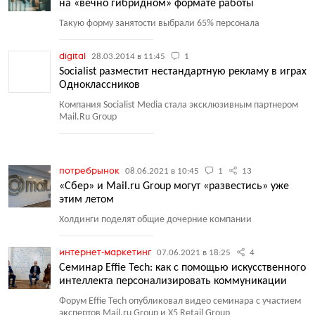
на «вечно гибридном» формате работы
Такую форму занятости выбрали 65% персонала
digital
28.03.2014 в 11:45
1
Socialist разместит нестандартную рекламу в играх
Одноклассников
Компания Socialist Media стала эксклюзивным партнером
Mail.Ru Group
потребрынок
08.06.2021 в 10:45
1
13
«Сбер» и Mail.ru Group могут «развестись» уже
этим летом
Холдинги поделят общие дочерние компании
интернет-маркетинг
07.06.2021 в 18:25
4
Семинар Effie Tech: как с помощью искусственного
интеллекта персонализировать коммуникации
Форум Effie Tech опубликовал видео семинара с участием
экспертов Mail.ru Group и X5 Retail Group