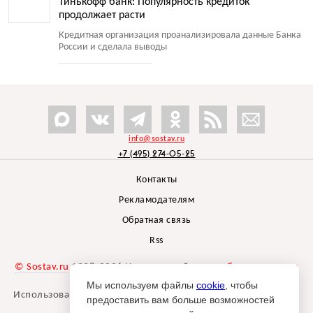
Тинькофф банк: Популярность кредиток
продолжает расти
Кредитная организация проанализировала данные Банка
России и сделала выводы
info@sostav.ru
+7 (495) 274-05-25
Контакты
Рекламодателям
Обратная связь
Rss
© Sostav.ru
1998-2026 Независимый проект
брендингового
агентства Depot
Мы используем файлы
cookie
, чтобы
Использование материалов Sostav.ru допустимо только при
предоставить вам больше возможностей
указании источника.