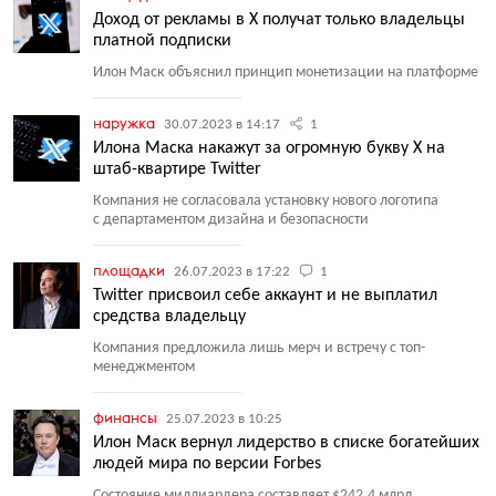
Доход от рекламы в X получат только владельцы
платной подписки
Илон Маск объяснил принцип монетизации на платформе
наружка
30.07.2023 в 14:17
1
Илона Маска накажут за огромную букву Х на
штаб-квартире Twitter
Компания не согласовала установку нового логотипа
с департаментом дизайна и безопасности
площадки
26.07.2023 в 17:22
1
Twitter присвоил себе аккаунт и не выплатил
средства владельцу
Компания предложила лишь мерч и встречу с топ-
менеджментом
финансы
25.07.2023 в 10:25
Илон Маск вернул лидерство в списке богатейших
людей мира по версии Forbes
Состояние миллиардера составляет $242,4 млрд