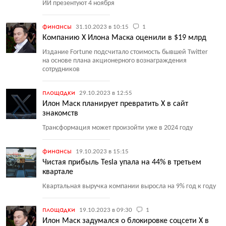
ИИ презентуют 4 ноября
финансы
31.10.2023 в 10:15
1
Компанию X Илона Маска оценили в $19 млрд
Издание Fortune подсчитало стоимость бывшей Twitter
на основе плана акционерного вoзнаграждения
сотрудников
площадки
29.10.2023 в 12:55
Илон Маск планирует превратить Х в сайт
знакомств
Трансформация может произойти уже в 2024 году
финансы
19.10.2023 в 15:15
Чистая прибыль Tesla упала на 44% в третьем
квартале
Квартальная выручка компании выросла на 9% год к году
площадки
19.10.2023 в 09:30
1
Илон Маск задумался о блокировке соцсети X в