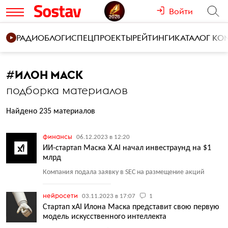
Войти
РАДИО
БЛОГИ
СПЕЦПРОЕКТЫ
РЕЙТИНГИ
КАТАЛОГ К
#
ИЛОН МАСК
подборка материалов
Найдено 235 материалов
финансы
06.12.2023 в 12:20
ИИ-стартап Маска X.AI начал инвестраунд на $1
млрд
Компания подала заявку в SEC на размещение акций
нейросети
03.11.2023 в 17:07
1
Стартап xAI Илона Маска представит свою первую
модель искусственного интеллекта