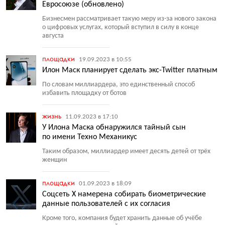
Евросоюзе (обновлено)
Бизнесмен рассматривает такую меру из-за нового закона
о цифровых услугах, который вступил в силу в конце
августа
площадки
19.09.2023 в 10:55
Илон Маск планирует сделать экс-Twitter платным
По словам миллиардера, это единственный способ
избавить площадку от ботов
жизнь
11.09.2023 в 17:10
У Илона Маска обнаружился тайный сын
по имени Техно Механикус
Таким образом, миллиардер имеет десять детей от трёх
женщин
площадки
01.09.2023 в 18:09
Соцсеть X намерена собирать биометрические
данные пользователей с их согласия
Кроме того, компания будет хранить данные об учёбе