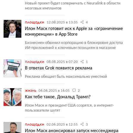
Новый проект будет соперничать с Neuralink в области
мозговых имплантов
площадки
12.08.2025 в 13:35
4
Илон Маск готовит иск к Apple за «ограничение
конкуренции» в App Store
Бизнесмен обвинил корпорацию в блокировке доступа
ИИ-приложений к ключевым позициям в магазине
площадки
08.08.2025 в 07:20
1
В ответах Grok появится реклама
Реклама обещает быть максимально уместной
жизнь
06.06.2025 в 16:05
2
Как тебе такое, Дональд Трамп?
Илон Маск и президент США ссорятся, а интернет-
пользователи шутят
площадки
02.06.2025 в 12:55
3
Илон Маск анонсировал запуск мессенджера