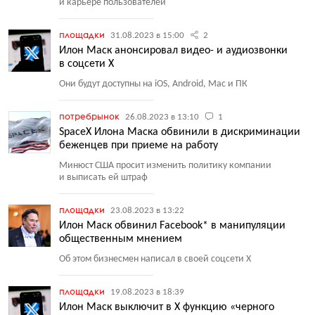
и карьере пользователей
площадки
31.08.2023 в 15:00
2
Илон Маск анонсировал видео- и аудиозвонки
в соцсети X
Они будут доступны на iOS, Android, Mac и ПК
потребрынок
26.08.2023 в 13:10
1
SpaceX Илона Маска обвинили в дискриминации
беженцев при приеме на работу
Минюст США просит изменить политику компании
и выписать ей штраф
площадки
23.08.2023 в 13:22
Илон Маск обвинил Facebook* в манипуляции
общественным мнением
Об этом бизнесмен написал в своей соцсети X
площадки
19.08.2023 в 18:39
Илон Маск выключит в Х функцию «черного