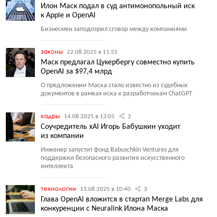
Илон Маск подал в суд антимонопольный иск
к Apple и OpenAI
Бизнесмен заподозрил сговор между компаниями
законы
22.08.2025 в 11:55
Маск предлагал Цукербергу совместно купить
OpenAI за $97,4 млрд
О предложении Маска стало известно из судебных
документов в рамках иска к разработчикам ChatGPT
кадры
14.08.2025 в 13:05
2
Соучредитель xAI Игорь Бабушкин уходит
из компании
Инженер запустит фонд Babuschkin Ventures для
поддержки безопасного развития искусственного
интеллекта
технологии
13.08.2025 в 10:40
3
Глава OpenAI вложится в стартап Merge Labs для
конкуренции с Neuralink Илона Маска