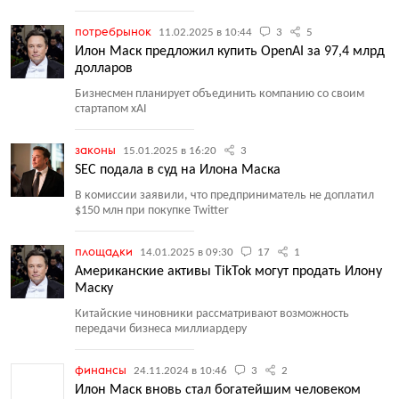
потребрынок
11.02.2025 в 10:44
3
5
Илон Маск предложил купить OpenAI за 97,4 млрд
долларов
Бизнесмен планирует объединить компанию со своим
стартапом xAI
законы
15.01.2025 в 16:20
3
SEC подала в суд на Илона Маска
В комиссии заявили, что предприниматель не доплатил
$150 млн при покупке Twitter
площадки
14.01.2025 в 09:30
17
1
Американские активы TikTok могут продать Илону
Маску
Китайские чиновники рассматривают возможность
передачи бизнеса миллиардеру
финансы
24.11.2024 в 10:46
3
2
Илон Маск вновь стал богатейшим человеком