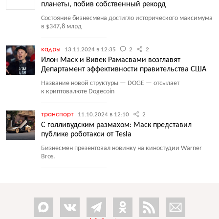
планеты, побив собственный рекорд
Состояние бизнесмена достигло исторического максимума
в $347,8 млрд
кадры
13.11.2024 в 12:35
2
2
Илон Маск и Вивек Рамасвами возглавят
Департамент эффективности правительства США
Название новой структуры — DOGE — отсылает
к криптовалюте Dogecoin
транспорт
11.10.2024 в 12:10
2
С голливудским размахом: Маск представил
публике роботакси от Tesla
Бизнесмен презентовал новинку на киностудии Warner
Bros.