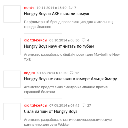
nontv
10.11.2014 в 16:10
7
Hungry Boys и AXE выдали замуж
Парфюмерный бренд провел акцию для жительниц
города Иваново
digital-кейсы
03.10.2014 в 08:30
4
Hungry Boys научит читать по губам
Агентство разработало digital-проект для Maybelline New
York
видео
01.09.2014 в 13:50
12
Hungry Boys не отказали в юморе Альцгеймеру
Агентство представило смелую кампанию против
страшной болезни
digital-кейсы
07.08.2014 в 09:45
27
Сила лапши от Hungry Boys
Агентство разработало магическо-юмористическую
кампанию для сети Wokker