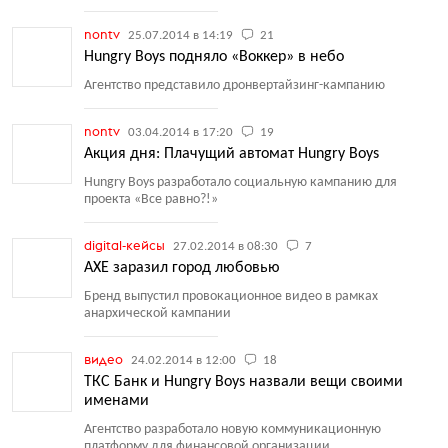
nontv
25.07.2014 в 14:19
21
Hungry Boys подняло «Воккер» в небо
Агентство представило дронвертайзинг-кампанию
nontv
03.04.2014 в 17:20
19
Акция дня: Плачущий автомат Hungry Boys
Hungry Boys разработало социальную кампанию для
проекта
«
Все равно?!»
digital-кейсы
27.02.2014 в 08:30
7
AXE заразил город любовью
Бренд выпустил провокационное видео в рамках
анархической кампании
видео
24.02.2014 в 12:00
18
ТКС Банк и Hungry Boys назвали вещи своими
именами
Агентство разработало новую коммуникационную
платформу для финансовой организации