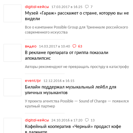
digital-кейсы
17.03.2017 в 16:25
7
Музей «Гараж» расскажет о стране, которую вы не
видели
Все о кампании Possible Group для Триеннале российского
современного искусства
видео
14.03.2017 в 10:40
63
В рекламе препарата от гриппа показали
апокалипсис
Авторы рекомендуют не превращать простуду в катастрофу
event/pr
12.12.2016 в 16:15
Билайн поддержал музыкальный лейбл для
уличных музыкантов
У проекта агентства Possible — Sound of Change — появился
крупный партнер
digital-кейсы
24.10.2016 в 17:20
13
Кофейный кооператив «Черный» продаст кофе
в даркнете