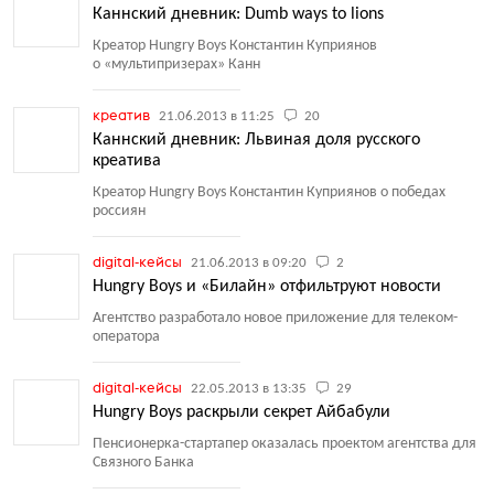
Каннский дневник: Dumb ways to lions
Креатор Hungry Boys Константин Куприянов
о «мультипризерах» Канн
креатив
21.06.2013 в 11:25
20
Каннский дневник: Львиная доля русского
креатива
Креатор Hungry Boys Константин Куприянов о победах
россиян
digital-кейсы
21.06.2013 в 09:20
2
Hungry Boys и «Билайн» отфильтруют новости
Агентство разработало новое приложение для телеком-
оператора
digital-кейсы
22.05.2013 в 13:35
29
Hungry Boys раскрыли секрет Айбабули
Пенсионерка-стартапер оказалась проектом агентства для
Связного Банка