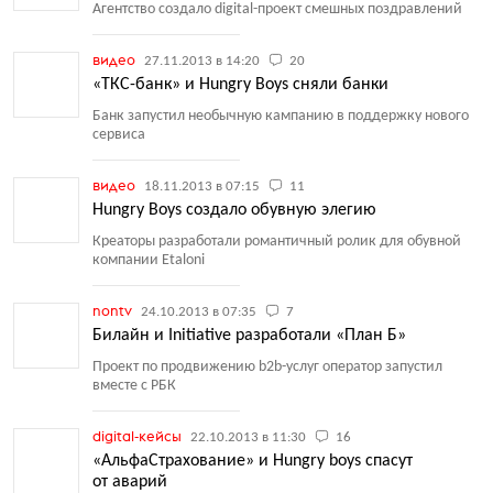
Агентство создало digital-проект смешных поздравлений
видео
27.11.2013 в 14:20
20
«ТКС-банк» и Hungry Boys сняли банки
Банк запустил необычную кампанию в поддержку нового
сервиса
видео
18.11.2013 в 07:15
11
Hungry Boys создало обувную элегию
Креаторы разработали романтичный ролик для обувной
компании Etaloni
nontv
24.10.2013 в 07:35
7
Билайн и Initiative разработали «План Б»
Проект по продвижению b2b-услуг оператор запустил
вместе с РБК
digital-кейсы
22.10.2013 в 11:30
16
«АльфаСтрахование» и Hungry boys спасут
от аварий