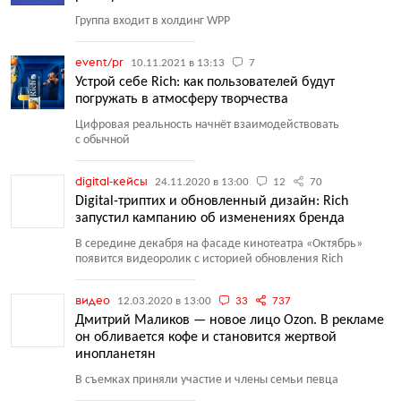
Группа входит в холдинг WPP
event/pr
10.11.2021 в 13:13
7
Устрой себе Rich: как пользователей будут
погружать в атмосферу творчества
Цифровая реальность начнёт взаимодействовать
с обычной
digital-кейсы
24.11.2020 в 13:00
12
70
Digital-триптих и обновленный дизайн: Rich
запустил кампанию об изменениях бренда
В середине декабря на фасаде кинотеатра
«
Октябрь»
появится видеоролик с историей обновления Rich
видео
12.03.2020 в 13:00
33
737
Дмитрий Маликов — новое лицо Ozon. В рекламе
он обливается кофе и становится жертвой
инопланетян
В съемках приняли участие и члены семьи певца