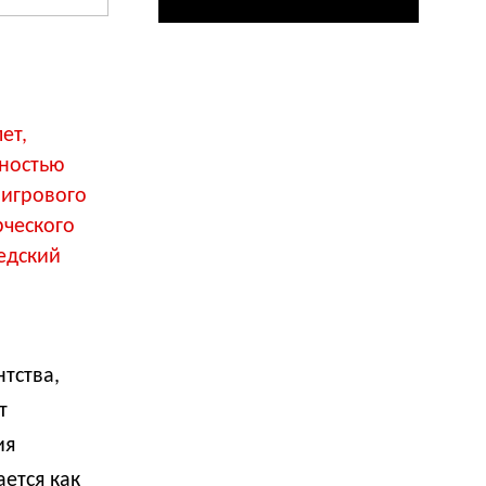
ет,
лностью
 игрового
рческого
едский
тства,
т
ия
ается как