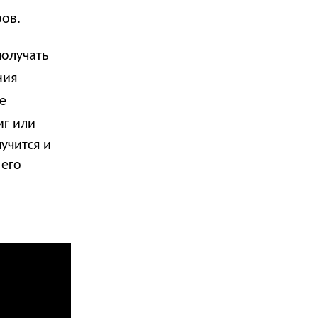
ров.
получать
ния
е
иг или
учится и
 его