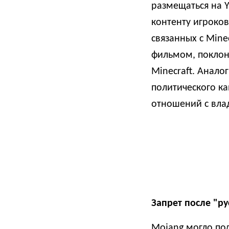
размещаться на Y
контенту игроков
связанных с Mine
фильмом, поклон
Minecraft. Анал
политического ка
отношений с вла
Запрет после "ру
Mojang могло по