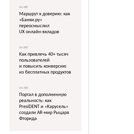
06 АВГ
Маршрут к доверию: как
«Банки.ру»
переосмыслил
UX онлайн-вкладов
04 АВГ
Как привлечь 40+ тысяч
пользователей
и повысить конверсию
из бесплатных продуктов
04 АВГ
Портал в дополненную
реальность: как
PresiDENT и «Карусель»
создали AR-мир Рыцаря
Фторида