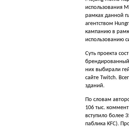
использования M
рамках данной п
агентством Hungr
кампанию в рамк
использованию с
Суть проекта сос
брендированный 
них выбирали ге
сайте Twitch. Вс
зданий.
По словам авторо
106 тыс. коммент
вступило более 3
паблика KFC). Пр