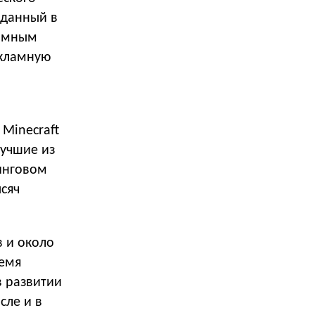
зданный в
ламным
екламную
 Minecraft
лучшие из
инговом
ысяч
в и около
ремя
в развитии
сле и в