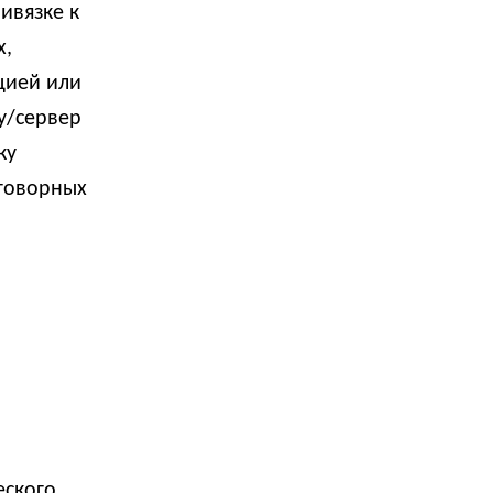
ивязке к
х,
кцией или
у/сервер
ку
оговорных
еского