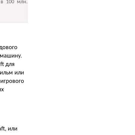
 в 100 млн.
дового
 машину.
ft для
фильм или
 игрового
их
ft, или