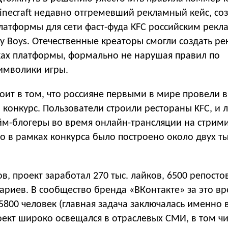
inecraft недавно отгремевший рекламный кейс, со
латформы для сети фаст-фуда KFC российским рек
y Boys. Отечественные креаторы смогли создать р
ах платформы, формально не нарушая правил по
имволики игры.
тоит в том, что россияне первыми в мире провели в
конкурс. Пользователи строили рестораны KFC, и 
йм-блогеры во время онлайн-трансляции на стрим
его в рамках конкурса было построено около двух т
в, проект заработал 270 тыс. лайков, 6500 репосто
ариев. В сообщество бренда «ВКонтакте» за это в
5800 человек (главная задача заключалась именно 
оект широко освещался в отраслевых СМИ, в том чи