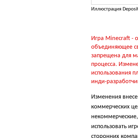
Иллюстрация Deposi
Игра Minecraft -
объединяющее св
запрещена для м
процесса. Измен
использования п
инди-разработчик
Изменения внесен
коммерческих цел
некоммерческие,
использовать иг
сторонних компан