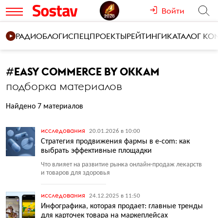
Войти
РАДИО
БЛОГИ
СПЕЦПРОЕКТЫ
РЕЙТИНГИ
КАТАЛОГ К
#
EASY COMMERCE BY OKKAM
подборка материалов
Найдено 7 материалов
исследования
20.01.2026 в 10:00
Стратегия продвижения фармы в e-com: как
выбрать эффективные площадки
Что влияет на развитие рынка онлайн-продаж лекарств
и товаров для здоровья
исследования
24.12.2025 в 11:50
Инфографика, которая продает: главные тренды
для карточек товара на маркеплейсах