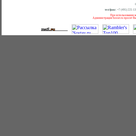
тел/факс:
+7 (495) 225 1
При использовании ма
Администрация Sostav.ru просит Ва