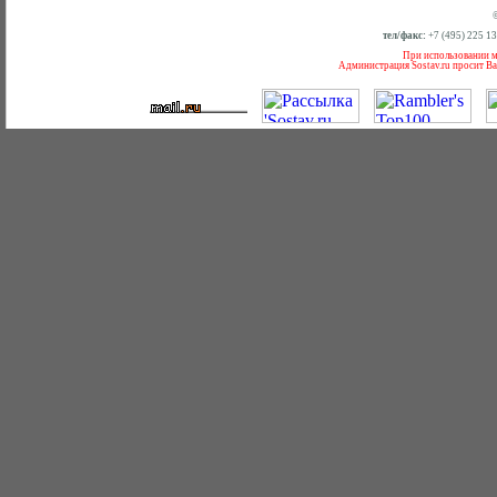
тел/факс:
+7 (495) 225 1
При использовании ма
Администрация Sostav.ru просит Ва