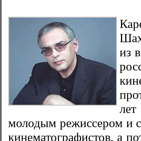
Кар
Шах
из 
рос
кин
про
ле
молодым режиссером и 
кинематографистов, а по