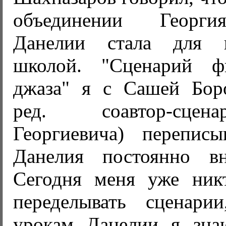
объединении Георги
Данелии стала для н
школой. "Сценарий 
джаза" я с Сашей Бор
ред. соавтор-сцен
Георгиевича) переписы
Данелия постоянно вн
Сегодня меня уже никт
переделывать сценари
урокам Данелии я зна