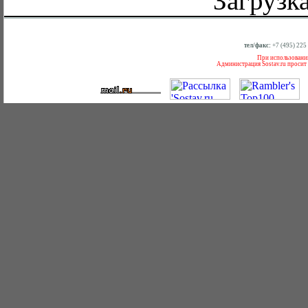
Загрузк
тел/факс:
+7 (495) 225
При использовании
Администрация Sostav.ru просит