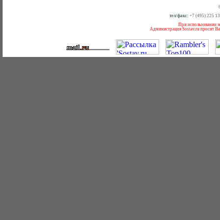
тел/факс:
+7 (495) 225 1
При использовании ма
Администрация Sostav.ru просит Ва