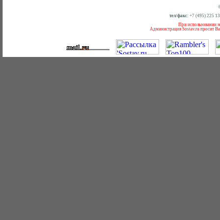
тел/факс:
+7 (495) 225 1
При использовании ма
Администрация Sostav.ru просит Ва